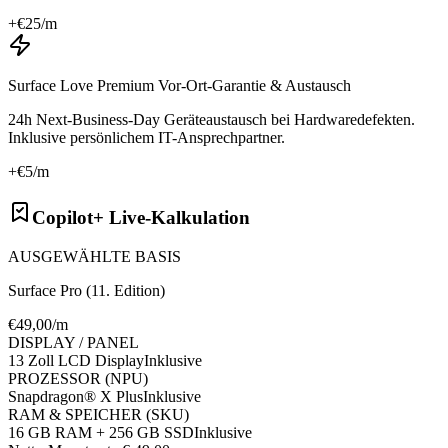
+€
25
/m
Surface Love Premium Vor-Ort-Garantie & Austausch
24h Next-Business-Day Geräteaustausch bei Hardwaredefekten.
Inklusive persönlichem IT-Ansprechpartner.
+€
5
/m
Copilot+ Live-Kalkulation
AUSGEWÄHLTE BASIS
Surface Pro (11. Edition)
€
49
,00/m
DISPLAY / PANEL
13 Zoll LCD Display
Inklusive
PROZESSOR (NPU)
Snapdragon® X Plus
Inklusive
RAM & SPEICHER (SKU)
16 GB RAM + 256 GB SSD
Inklusive