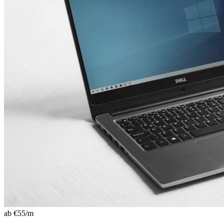
ab €
55
/m