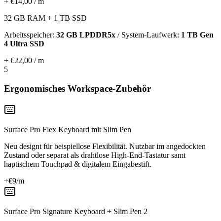
+ €14,00 / m
32 GB RAM + 1 TB SSD
Arbeitsspeicher:
32 GB LPDDR5x
/ System-Laufwerk:
1 TB Gen
4 Ultra SSD
+ €22,00 / m
5
Ergonomisches Workspace-Zubehör
Surface Pro Flex Keyboard mit Slim Pen
Neu designt für beispiellose Flexibilität. Nutzbar im angedockten
Zustand oder separat als drahtlose High-End-Tastatur samt
haptischem Touchpad & digitalem Eingabestift.
+€
9
/m
Surface Pro Signature Keyboard + Slim Pen 2