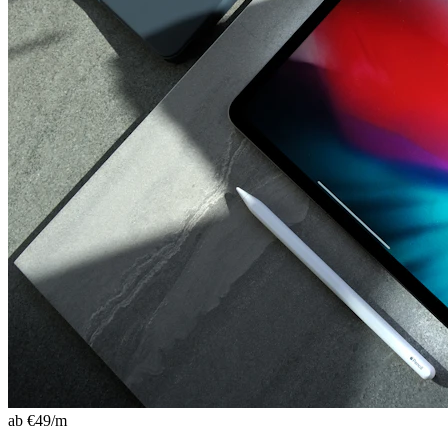
ab €
49
/m