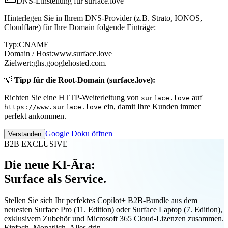
DNS-Einstellung für surface.love
Hinterlegen Sie in Ihrem DNS-Provider (z.B. Strato, IONOS,
Cloudflare) für Ihre Domain folgende Einträge:
Typ:
CNAME
Domain / Host:
www.surface.love
Zielwert:
ghs.googlehosted.com.
💡
Tipp für die Root-Domain (surface.love):
Richten Sie eine HTTP-Weiterleitung von
auf
surface.love
ein, damit Ihre Kunden immer
https://www.surface.love
perfekt ankommen.
Google Doku öffnen
Verstanden
B2B EXCLUSIVE
Die neue KI-Ära:
Surface als Service.
Stellen Sie sich Ihr perfektes Copilot+ B2B-Bundle aus dem
neuesten Surface Pro (11. Edition) oder Surface Laptop (7. Edition),
exklusivem Zubehör und Microsoft 365 Cloud-Lizenzen zusammen.
Einfach. Monatlich. Alles drin.