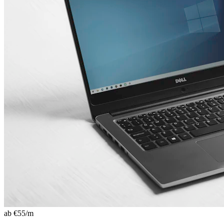
ab €
55
/m