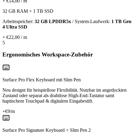
+ €14,00 / m
32 GB RAM + 1 TB SSD
Arbeitsspeicher:
32 GB LPDDR5x
/ System-Laufwerk:
1 TB Gen
4 Ultra SSD
+ €22,00 / m
5
Ergonomisches Workspace-Zubehör
Surface Pro Flex Keyboard mit Slim Pen
Neu designt für beispiellose Flexibilität. Nutzbar im angedockten
Zustand oder separat als drahtlose High-End-Tastatur samt
haptischem Touchpad & digitalem Eingabestift.
+€
9
/m
Surface Pro Signature Keyboard + Slim Pen 2