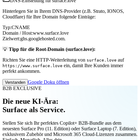
DNS-Einstellung für surface.love
Hinterlegen Sie in Ihrem DNS-Provider (z.B. Strato, IONOS,
Cloudflare) für Ihre Domain folgende Einträge:
Typ:
CNAME
Domain / Host:
www.surface.love
Zielwert:
ghs.googlehosted.com.
💡
Tipp für die Root-Domain (surface.love):
Richten Sie eine HTTP-Weiterleitung von
auf
surface.love
ein, damit Ihre Kunden immer
https://www.surface.love
perfekt ankommen.
Google Doku öffnen
Verstanden
B2B EXCLUSIVE
Die neue KI-Ära:
Surface als Service.
Stellen Sie sich Ihr perfektes Copilot+ B2B-Bundle aus dem
neuesten Surface Pro (11. Edition) oder Surface Laptop (7. Edition),
exklusivem Zubehör und Microsoft 365 Cloud-Lizenzen zusammen.
Einfach. Monatlich. Alles drin.