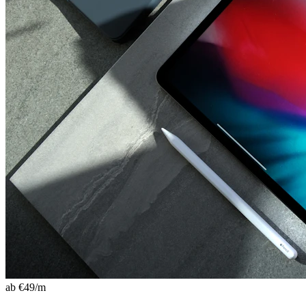
ab €
49
/m