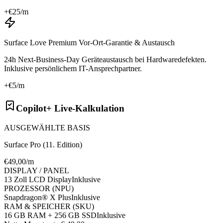
+€
25
/m
Surface Love Premium Vor-Ort-Garantie & Austausch
24h Next-Business-Day Geräteaustausch bei Hardwaredefekten.
Inklusive persönlichem IT-Ansprechpartner.
+€
5
/m
Copilot+ Live-Kalkulation
AUSGEWÄHLTE BASIS
Surface Pro (11. Edition)
€
49
,00/m
DISPLAY / PANEL
13 Zoll LCD Display
Inklusive
PROZESSOR (NPU)
Snapdragon® X Plus
Inklusive
RAM & SPEICHER (SKU)
16 GB RAM + 256 GB SSD
Inklusive