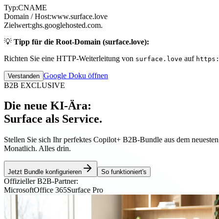
Typ:
CNAME
Domain / Host:
www.surface.love
Zielwert:
ghs.googlehosted.com.
💡
Tipp für die Root-Domain (surface.love):
Richten Sie eine HTTP-Weiterleitung von
auf
surface.love
https
Google Doku öffnen
Verstanden
B2B EXCLUSIVE
Die neue KI-Ära:
Surface als Service.
Stellen Sie sich Ihr perfektes Copilot+ B2B-Bundle aus dem neueste
Monatlich. Alles drin.
Jetzt Bundle konfigurieren
So funktioniert's
Offizieller B2B-Partner:
Microsoft
Office 365
Surface Pro