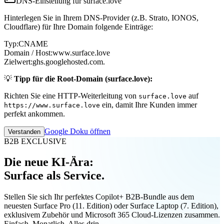
DNS-Einstellung für surface.love
Hinterlegen Sie in Ihrem DNS-Provider (z.B. Strato, IONOS,
Cloudflare) für Ihre Domain folgende Einträge:
Typ:
CNAME
Domain / Host:
www.surface.love
Zielwert:
ghs.googlehosted.com.
💡
Tipp für die Root-Domain (surface.love):
Richten Sie eine HTTP-Weiterleitung von
auf
surface.love
ein, damit Ihre Kunden immer
https://www.surface.love
perfekt ankommen.
Google Doku öffnen
Verstanden
B2B EXCLUSIVE
Die neue KI-Ära:
Surface als Service.
Stellen Sie sich Ihr perfektes Copilot+ B2B-Bundle aus dem
neuesten Surface Pro (11. Edition) oder Surface Laptop (7. Edition),
exklusivem Zubehör und Microsoft 365 Cloud-Lizenzen zusammen.
Einfach. Monatlich. Alles drin.