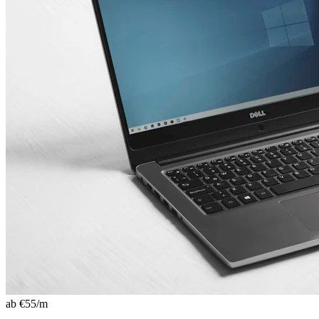
ab €
55
/m