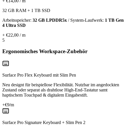
+ €14,00 / m
32 GB RAM + 1 TB SSD
Arbeitsspeicher:
32 GB LPDDR5x
/ System-Laufwerk:
1 TB Gen
4 Ultra SSD
+ €22,00 / m
5
Ergonomisches Workspace-Zubehör
Surface Pro Flex Keyboard mit Slim Pen
Neu designt für beispiellose Flexibilität. Nutzbar im angedockten
Zustand oder separat als drahtlose High-End-Tastatur samt
haptischem Touchpad & digitalem Eingabestift.
+€
9
/m
Surface Pro Signature Keyboard + Slim Pen 2