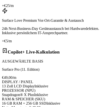
+€
25
/m
Surface Love Premium Vor-Ort-Garantie & Austausch
24h Next-Business-Day Geräteaustausch bei Hardwaredefekten.
Inklusive persönlichem IT-Ansprechpartner.
+€
5
/m
Copilot+ Live-Kalkulation
AUSGEWÄHLTE BASIS
Surface Pro (11. Edition)
€
49
,00/m
DISPLAY / PANEL
13 Zoll LCD Display
Inklusive
PROZESSOR (NPU)
Snapdragon® X Plus
Inklusive
RAM & SPEICHER (SKU)
16 GB RAM + 256 GB SSD
Inklusive