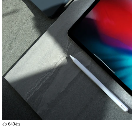
ab €
49
/m