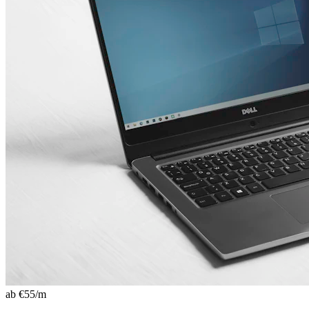
ab €
55
/m