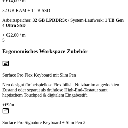
+ €14,00 / m
32 GB RAM + 1 TB SSD
Arbeitsspeicher:
32 GB LPDDR5x
/ System-Laufwerk:
1 TB Gen
4 Ultra SSD
+ €22,00 / m
5
Ergonomisches Workspace-Zubehör
Surface Pro Flex Keyboard mit Slim Pen
Neu designt für beispiellose Flexibilität. Nutzbar im angedockten
Zustand oder separat als drahtlose High-End-Tastatur samt
haptischem Touchpad & digitalem Eingabestift.
+€
9
/m
Surface Pro Signature Keyboard + Slim Pen 2