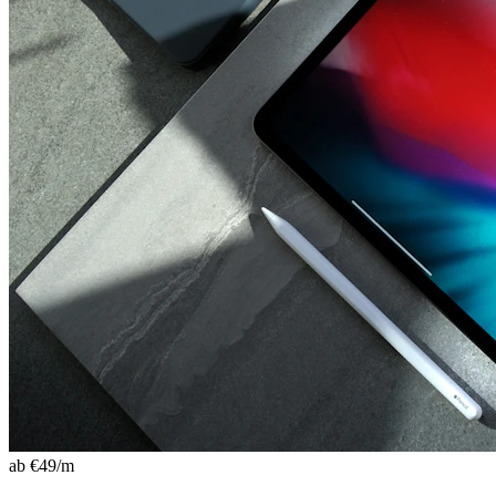
ab €
49
/m