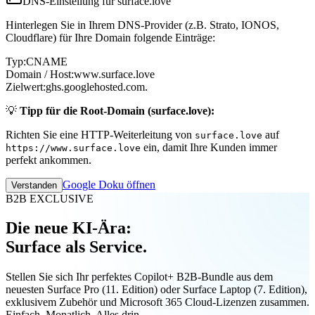
DNS-Einstellung für surface.love
Hinterlegen Sie in Ihrem DNS-Provider (z.B. Strato, IONOS,
Cloudflare) für Ihre Domain folgende Einträge:
Typ:
CNAME
Domain / Host:
www.surface.love
Zielwert:
ghs.googlehosted.com.
💡
Tipp für die Root-Domain (surface.love):
Richten Sie eine HTTP-Weiterleitung von
auf
surface.love
ein, damit Ihre Kunden immer
https://www.surface.love
perfekt ankommen.
Google Doku öffnen
Verstanden
B2B EXCLUSIVE
Die neue KI-Ära:
Surface als Service.
Stellen Sie sich Ihr perfektes Copilot+ B2B-Bundle aus dem
neuesten Surface Pro (11. Edition) oder Surface Laptop (7. Edition),
exklusivem Zubehör und Microsoft 365 Cloud-Lizenzen zusammen.
Einfach. Monatlich. Alles drin.