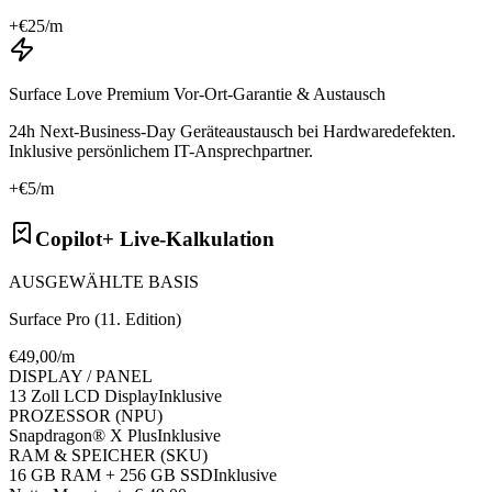
+€
25
/m
Surface Love Premium Vor-Ort-Garantie & Austausch
24h Next-Business-Day Geräteaustausch bei Hardwaredefekten.
Inklusive persönlichem IT-Ansprechpartner.
+€
5
/m
Copilot+ Live-Kalkulation
AUSGEWÄHLTE BASIS
Surface Pro (11. Edition)
€
49
,00/m
DISPLAY / PANEL
13 Zoll LCD Display
Inklusive
PROZESSOR (NPU)
Snapdragon® X Plus
Inklusive
RAM & SPEICHER (SKU)
16 GB RAM + 256 GB SSD
Inklusive