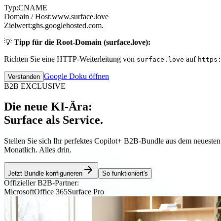
Typ:
CNAME
Domain / Host:
www.surface.love
Zielwert:
ghs.googlehosted.com.
💡
Tipp für die Root-Domain (surface.love):
Richten Sie eine HTTP-Weiterleitung von
auf
surface.love
https
Google Doku öffnen
Verstanden
B2B EXCLUSIVE
Die neue KI-Ära:
Surface als Service.
Stellen Sie sich Ihr perfektes Copilot+ B2B-Bundle aus dem neueste
Monatlich. Alles drin.
Jetzt Bundle konfigurieren
So funktioniert's
Offizieller B2B-Partner:
Microsoft
Office 365
Surface Pro