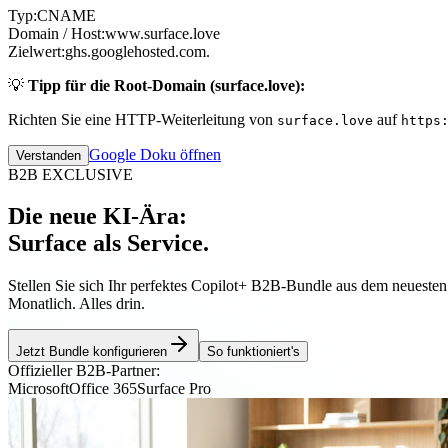
Typ:
CNAME
Domain / Host:
www.surface.love
Zielwert:
ghs.googlehosted.com.
💡
Tipp für die Root-Domain (surface.love):
Richten Sie eine HTTP-Weiterleitung von
auf
surface.love
https
Google Doku öffnen
Verstanden
B2B EXCLUSIVE
Die neue KI-Ära:
Surface als Service.
Stellen Sie sich Ihr perfektes Copilot+ B2B-Bundle aus dem neueste
Monatlich. Alles drin.
Jetzt Bundle konfigurieren
So funktioniert's
Offizieller B2B-Partner:
Microsoft
Office 365
Surface Pro