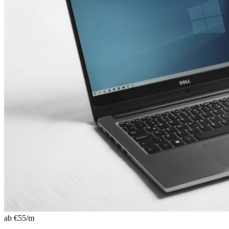
ab €
55
/m