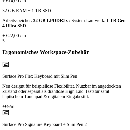
+ €14,00 / m
32 GB RAM + 1 TB SSD
Arbeitsspeicher:
32 GB LPDDR5x
/ System-Laufwerk:
1 TB Gen
4 Ultra SSD
+ €22,00 / m
5
Ergonomisches Workspace-Zubehör
Surface Pro Flex Keyboard mit Slim Pen
Neu designt für beispiellose Flexibilität. Nutzbar im angedockten
Zustand oder separat als drahtlose High-End-Tastatur samt
haptischem Touchpad & digitalem Eingabestift.
+€
9
/m
Surface Pro Signature Keyboard + Slim Pen 2