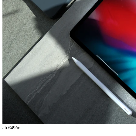
ab €
49
/m