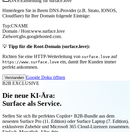
DNS-Einstellung für surface.love
Hinterlegen Sie in Ihrem DNS-Provider (z.B. Strato, IONOS,
Cloudflare) für Ihre Domain folgende Einträge:
Typ:
CNAME
Domain / Host:
www.surface.love
Zielwert:
ghs.googlehosted.com.
💡
Tipp für die Root-Domain (surface.love):
Richten Sie eine HTTP-Weiterleitung von
auf
surface.love
ein, damit Ihre Kunden immer
https://www.surface.love
perfekt ankommen.
Google Doku öffnen
Verstanden
B2B EXCLUSIVE
Die neue KI-Ära:
Surface als Service.
Stellen Sie sich Ihr perfektes Copilot+ B2B-Bundle aus dem
neuesten Surface Pro (11. Edition) oder Surface Laptop (7. Edition),
exklusivem Zubehör und Microsoft 365 Cloud-Lizenzen zusammen.
Einfach. Monatlich. Alles drin.