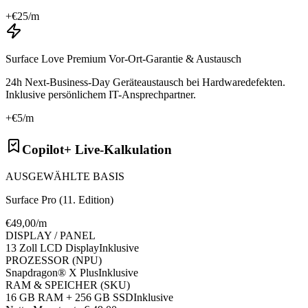
+€
25
/m
Surface Love Premium Vor-Ort-Garantie & Austausch
24h Next-Business-Day Geräteaustausch bei Hardwaredefekten.
Inklusive persönlichem IT-Ansprechpartner.
+€
5
/m
Copilot+ Live-Kalkulation
AUSGEWÄHLTE BASIS
Surface Pro (11. Edition)
€
49
,00/m
DISPLAY / PANEL
13 Zoll LCD Display
Inklusive
PROZESSOR (NPU)
Snapdragon® X Plus
Inklusive
RAM & SPEICHER (SKU)
16 GB RAM + 256 GB SSD
Inklusive