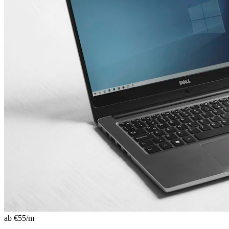
ab €
55
/m