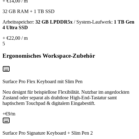
+ €14,00 / m
32 GB RAM + 1 TB SSD
Arbeitsspeicher:
32 GB LPDDR5x
/ System-Laufwerk:
1 TB Gen
4 Ultra SSD
+ €22,00 / m
5
Ergonomisches Workspace-Zubehör
Surface Pro Flex Keyboard mit Slim Pen
Neu designt für beispiellose Flexibilität. Nutzbar im angedockten
Zustand oder separat als drahtlose High-End-Tastatur samt
haptischem Touchpad & digitalem Eingabestift.
+€
9
/m
Surface Pro Signature Keyboard + Slim Pen 2