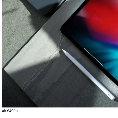
ab €
49
/m