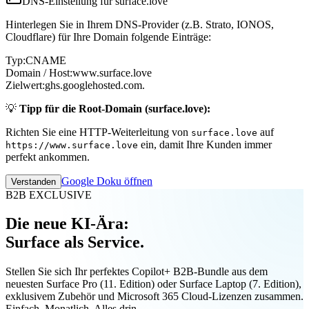
DNS-Einstellung für surface.love
Hinterlegen Sie in Ihrem DNS-Provider (z.B. Strato, IONOS,
Cloudflare) für Ihre Domain folgende Einträge:
Typ:
CNAME
Domain / Host:
www.surface.love
Zielwert:
ghs.googlehosted.com.
💡
Tipp für die Root-Domain (surface.love):
Richten Sie eine HTTP-Weiterleitung von
auf
surface.love
ein, damit Ihre Kunden immer
https://www.surface.love
perfekt ankommen.
Google Doku öffnen
Verstanden
B2B EXCLUSIVE
Die neue KI-Ära:
Surface als Service.
Stellen Sie sich Ihr perfektes Copilot+ B2B-Bundle aus dem
neuesten Surface Pro (11. Edition) oder Surface Laptop (7. Edition),
exklusivem Zubehör und Microsoft 365 Cloud-Lizenzen zusammen.
Einfach. Monatlich. Alles drin.