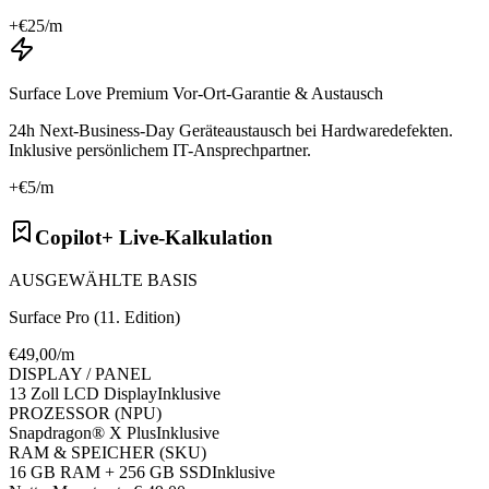
+€
25
/m
Surface Love Premium Vor-Ort-Garantie & Austausch
24h Next-Business-Day Geräteaustausch bei Hardwaredefekten.
Inklusive persönlichem IT-Ansprechpartner.
+€
5
/m
Copilot+ Live-Kalkulation
AUSGEWÄHLTE BASIS
Surface Pro (11. Edition)
€
49
,00/m
DISPLAY / PANEL
13 Zoll LCD Display
Inklusive
PROZESSOR (NPU)
Snapdragon® X Plus
Inklusive
RAM & SPEICHER (SKU)
16 GB RAM + 256 GB SSD
Inklusive