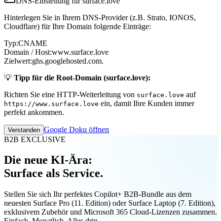
DNS-Einstellung für surface.love
Hinterlegen Sie in Ihrem DNS-Provider (z.B. Strato, IONOS,
Cloudflare) für Ihre Domain folgende Einträge:
Typ:
CNAME
Domain / Host:
www.surface.love
Zielwert:
ghs.googlehosted.com.
💡
Tipp für die Root-Domain (surface.love):
Richten Sie eine HTTP-Weiterleitung von
auf
surface.love
ein, damit Ihre Kunden immer
https://www.surface.love
perfekt ankommen.
Google Doku öffnen
Verstanden
B2B EXCLUSIVE
Die neue KI-Ära:
Surface als Service.
Stellen Sie sich Ihr perfektes Copilot+ B2B-Bundle aus dem
neuesten Surface Pro (11. Edition) oder Surface Laptop (7. Edition),
exklusivem Zubehör und Microsoft 365 Cloud-Lizenzen zusammen.
Einfach. Monatlich. Alles drin.