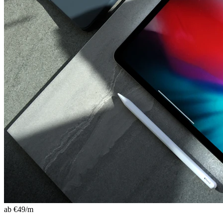
ab €
49
/m