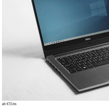
ab €
55
/m