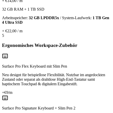
+ €14,00 / m
32 GB RAM + 1 TB SSD
Arbeitsspeicher:
32 GB LPDDR5x
/ System-Laufwerk:
1 TB Gen
4 Ultra SSD
+ €22,00 / m
5
Ergonomisches Workspace-Zubehör
Surface Pro Flex Keyboard mit Slim Pen
Neu designt für beispiellose Flexibilität. Nutzbar im angedockten
Zustand oder separat als drahtlose High-End-Tastatur samt
haptischem Touchpad & digitalem Eingabestift.
+€
9
/m
Surface Pro Signature Keyboard + Slim Pen 2