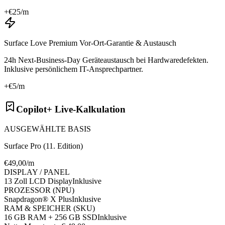
+€
25
/m
Surface Love Premium Vor-Ort-Garantie & Austausch
24h Next-Business-Day Geräteaustausch bei Hardwaredefekten.
Inklusive persönlichem IT-Ansprechpartner.
+€
5
/m
Copilot+ Live-Kalkulation
AUSGEWÄHLTE BASIS
Surface Pro (11. Edition)
€
49
,00/m
DISPLAY / PANEL
13 Zoll LCD Display
Inklusive
PROZESSOR (NPU)
Snapdragon® X Plus
Inklusive
RAM & SPEICHER (SKU)
16 GB RAM + 256 GB SSD
Inklusive