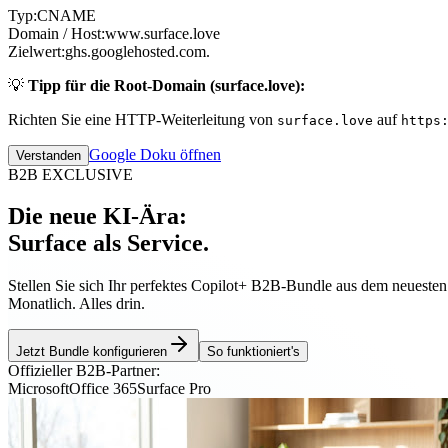
Typ:
CNAME
Domain / Host:
www.surface.love
Zielwert:
ghs.googlehosted.com.
💡
Tipp für die Root-Domain (surface.love):
Richten Sie eine HTTP-Weiterleitung von
auf
surface.love
https
Google Doku öffnen
Verstanden
B2B EXCLUSIVE
Die neue KI-Ära:
Surface als Service.
Stellen Sie sich Ihr perfektes Copilot+ B2B-Bundle aus dem neueste
Monatlich. Alles drin.
Jetzt Bundle konfigurieren
So funktioniert's
Offizieller B2B-Partner:
Microsoft
Office 365
Surface Pro