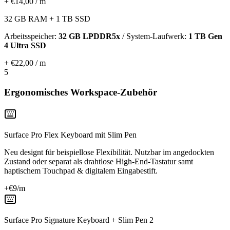
+ €14,00 / m
32 GB RAM + 1 TB SSD
Arbeitsspeicher:
32 GB LPDDR5x
/ System-Laufwerk:
1 TB Gen
4 Ultra SSD
+ €22,00 / m
5
Ergonomisches Workspace-Zubehör
Surface Pro Flex Keyboard mit Slim Pen
Neu designt für beispiellose Flexibilität. Nutzbar im angedockten
Zustand oder separat als drahtlose High-End-Tastatur samt
haptischem Touchpad & digitalem Eingabestift.
+€
9
/m
Surface Pro Signature Keyboard + Slim Pen 2