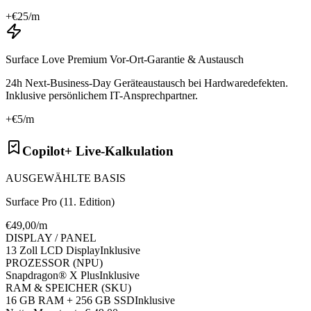
+€
25
/m
Surface Love Premium Vor-Ort-Garantie & Austausch
24h Next-Business-Day Geräteaustausch bei Hardwaredefekten.
Inklusive persönlichem IT-Ansprechpartner.
+€
5
/m
Copilot+ Live-Kalkulation
AUSGEWÄHLTE BASIS
Surface Pro (11. Edition)
€
49
,00/m
DISPLAY / PANEL
13 Zoll LCD Display
Inklusive
PROZESSOR (NPU)
Snapdragon® X Plus
Inklusive
RAM & SPEICHER (SKU)
16 GB RAM + 256 GB SSD
Inklusive