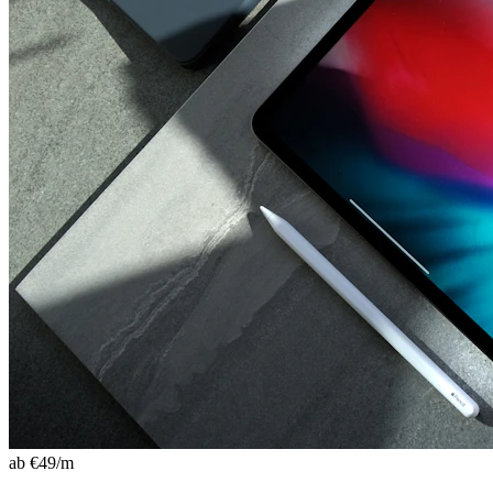
ab €
49
/m