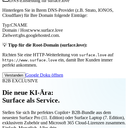
DNS-Einstellung für surface.love
Hinterlegen Sie in Ihrem DNS-Provider (z.B. Strato, IONOS,
Cloudflare) für Ihre Domain folgende Einträge:
Typ:
CNAME
Domain / Host:
www.surface.love
Zielwert:
ghs.googlehosted.com.
💡
Tipp für die Root-Domain (surface.love):
Richten Sie eine HTTP-Weiterleitung von
auf
surface.love
ein, damit Ihre Kunden immer
https://www.surface.love
perfekt ankommen.
Google Doku öffnen
Verstanden
B2B EXCLUSIVE
Die neue KI-Ära:
Surface als Service.
Stellen Sie sich Ihr perfektes Copilot+ B2B-Bundle aus dem
neuesten Surface Pro (11. Edition) oder Surface Laptop (7. Edition),
exklusivem Zubehör und Microsoft 365 Cloud-Lizenzen zusammen.
Einfach. Monatlich. Alles drin.