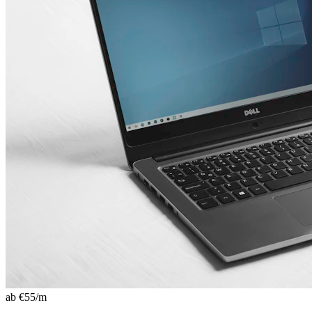
ab €
55
/m