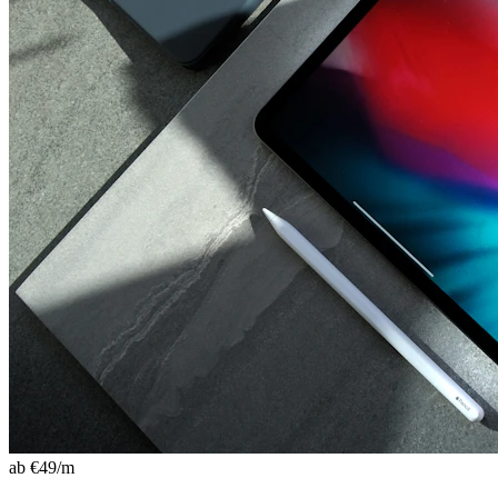
ab €
49
/m