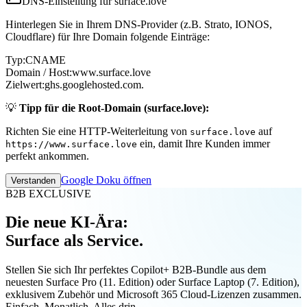
DNS-Einstellung für surface.love
Hinterlegen Sie in Ihrem DNS-Provider (z.B. Strato, IONOS,
Cloudflare) für Ihre Domain folgende Einträge:
Typ:
CNAME
Domain / Host:
www.surface.love
Zielwert:
ghs.googlehosted.com.
💡
Tipp für die Root-Domain (surface.love):
Richten Sie eine HTTP-Weiterleitung von
auf
surface.love
ein, damit Ihre Kunden immer
https://www.surface.love
perfekt ankommen.
Google Doku öffnen
Verstanden
B2B EXCLUSIVE
Die neue KI-Ära:
Surface als Service.
Stellen Sie sich Ihr perfektes Copilot+ B2B-Bundle aus dem
neuesten Surface Pro (11. Edition) oder Surface Laptop (7. Edition),
exklusivem Zubehör und Microsoft 365 Cloud-Lizenzen zusammen.
Einfach. Monatlich. Alles drin.