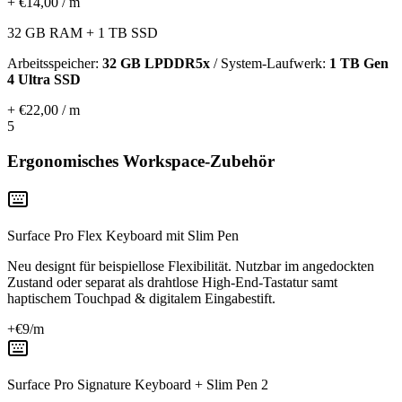
+ €14,00 / m
32 GB RAM + 1 TB SSD
Arbeitsspeicher:
32 GB LPDDR5x
/ System-Laufwerk:
1 TB Gen
4 Ultra SSD
+ €22,00 / m
5
Ergonomisches Workspace-Zubehör
Surface Pro Flex Keyboard mit Slim Pen
Neu designt für beispiellose Flexibilität. Nutzbar im angedockten
Zustand oder separat als drahtlose High-End-Tastatur samt
haptischem Touchpad & digitalem Eingabestift.
+€
9
/m
Surface Pro Signature Keyboard + Slim Pen 2