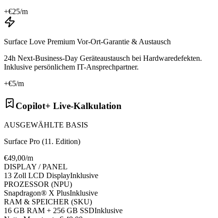
+€
25
/m
Surface Love Premium Vor-Ort-Garantie & Austausch
24h Next-Business-Day Geräteaustausch bei Hardwaredefekten.
Inklusive persönlichem IT-Ansprechpartner.
+€
5
/m
Copilot+ Live-Kalkulation
AUSGEWÄHLTE BASIS
Surface Pro (11. Edition)
€
49
,00/m
DISPLAY / PANEL
13 Zoll LCD Display
Inklusive
PROZESSOR (NPU)
Snapdragon® X Plus
Inklusive
RAM & SPEICHER (SKU)
16 GB RAM + 256 GB SSD
Inklusive