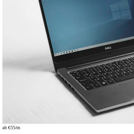
ab €
55
/m