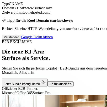
Typ:
CNAME
Domain / Host:
www.surface.love
Zielwert:
ghs.googlehosted.com.
💡
Tipp für die Root-Domain (surface.love):
Richten Sie eine HTTP-Weiterleitung von
auf
surface.love
https
Google Doku öffnen
Verstanden
B2B EXCLUSIVE
Die neue KI-Ära:
Surface als Service.
Stellen Sie sich Ihr perfektes Copilot+ B2B-Bundle aus dem neueste
Monatlich. Alles drin.
Jetzt Bundle konfigurieren
So funktioniert's
Offizieller B2B-Partner:
Microsoft
Office 365
Surface Pro