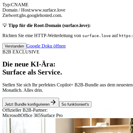
Typ:
CNAME
Domain / Host:
www.surface.love
Zielwert:
ghs.googlehosted.com.
💡
Tipp für die Root-Domain (surface.love):
Richten Sie eine HTTP-Weiterleitung von
auf
surface.love
https
Google Doku öffnen
Verstanden
B2B EXCLUSIVE
Die neue KI-Ära:
Surface als Service.
Stellen Sie sich Ihr perfektes Copilot+ B2B-Bundle aus dem neueste
Monatlich. Alles drin.
Jetzt Bundle konfigurieren
So funktioniert's
Offizieller B2B-Partner:
Microsoft
Office 365
Surface Pro