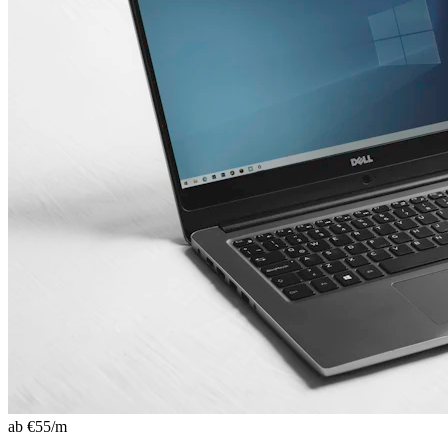
ab €
55
/m