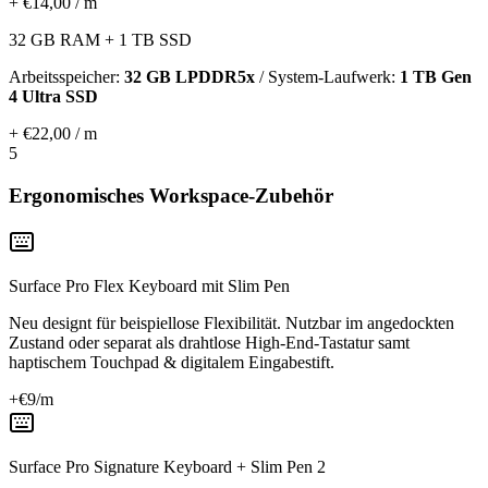
+ €14,00 / m
32 GB RAM + 1 TB SSD
Arbeitsspeicher:
32 GB LPDDR5x
/ System-Laufwerk:
1 TB Gen
4 Ultra SSD
+ €22,00 / m
5
Ergonomisches Workspace-Zubehör
Surface Pro Flex Keyboard mit Slim Pen
Neu designt für beispiellose Flexibilität. Nutzbar im angedockten
Zustand oder separat als drahtlose High-End-Tastatur samt
haptischem Touchpad & digitalem Eingabestift.
+€
9
/m
Surface Pro Signature Keyboard + Slim Pen 2