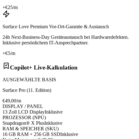
+€
25
/m
Surface Love Premium Vor-Ort-Garantie & Austausch
24h Next-Business-Day Geräteaustausch bei Hardwaredefekten.
Inklusive persönlichem IT-Ansprechpartner.
+€
5
/m
Copilot+ Live-Kalkulation
AUSGEWÄHLTE BASIS
Surface Pro (11. Edition)
€
49
,00/m
DISPLAY / PANEL
13 Zoll LCD Display
Inklusive
PROZESSOR (NPU)
Snapdragon® X Plus
Inklusive
RAM & SPEICHER (SKU)
16 GB RAM + 256 GB SSD
Inklusive