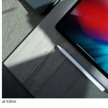
ab €
49
/m