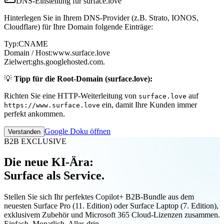
DNS-Einstellung für surface.love
Hinterlegen Sie in Ihrem DNS-Provider (z.B. Strato, IONOS,
Cloudflare) für Ihre Domain folgende Einträge:
Typ:
CNAME
Domain / Host:
www.surface.love
Zielwert:
ghs.googlehosted.com.
💡
Tipp für die Root-Domain (surface.love):
Richten Sie eine HTTP-Weiterleitung von
auf
surface.love
ein, damit Ihre Kunden immer
https://www.surface.love
perfekt ankommen.
Google Doku öffnen
Verstanden
B2B EXCLUSIVE
Die neue KI-Ära:
Surface als Service.
Stellen Sie sich Ihr perfektes Copilot+ B2B-Bundle aus dem
neuesten Surface Pro (11. Edition) oder Surface Laptop (7. Edition),
exklusivem Zubehör und Microsoft 365 Cloud-Lizenzen zusammen.
Einfach. Monatlich. Alles drin.