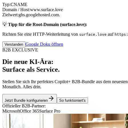
Typ:
CNAME
Domain / Host:
www.surface.love
Zielwert:
ghs.googlehosted.com.
💡
Tipp für die Root-Domain (surface.love):
Richten Sie eine HTTP-Weiterleitung von
auf
surface.love
https
Google Doku öffnen
Verstanden
B2B EXCLUSIVE
Die neue KI-Ära:
Surface als Service.
Stellen Sie sich Ihr perfektes Copilot+ B2B-Bundle aus dem neueste
Monatlich. Alles drin.
Jetzt Bundle konfigurieren
So funktioniert's
Offizieller B2B-Partner:
Microsoft
Office 365
Surface Pro