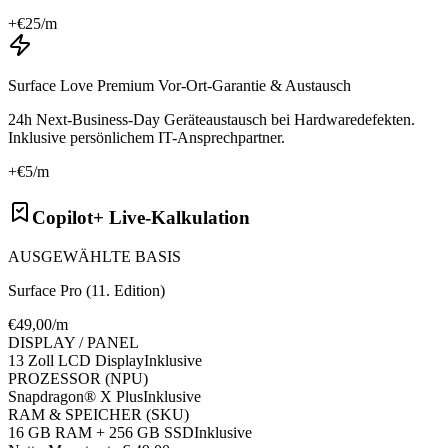
+€
25
/m
Surface Love Premium Vor-Ort-Garantie & Austausch
24h Next-Business-Day Geräteaustausch bei Hardwaredefekten.
Inklusive persönlichem IT-Ansprechpartner.
+€
5
/m
Copilot+ Live-Kalkulation
AUSGEWÄHLTE BASIS
Surface Pro (11. Edition)
€
49
,00/m
DISPLAY / PANEL
13 Zoll LCD Display
Inklusive
PROZESSOR (NPU)
Snapdragon® X Plus
Inklusive
RAM & SPEICHER (SKU)
16 GB RAM + 256 GB SSD
Inklusive