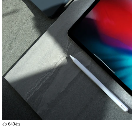
ab €
49
/m