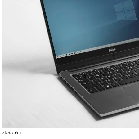
ab €
55
/m