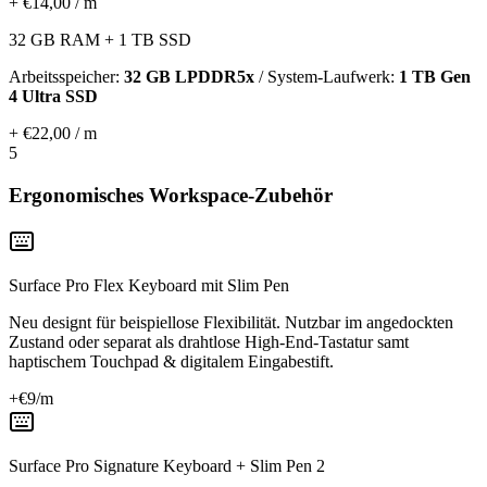
+ €14,00 / m
32 GB RAM + 1 TB SSD
Arbeitsspeicher:
32 GB LPDDR5x
/ System-Laufwerk:
1 TB Gen
4 Ultra SSD
+ €22,00 / m
5
Ergonomisches Workspace-Zubehör
Surface Pro Flex Keyboard mit Slim Pen
Neu designt für beispiellose Flexibilität. Nutzbar im angedockten
Zustand oder separat als drahtlose High-End-Tastatur samt
haptischem Touchpad & digitalem Eingabestift.
+€
9
/m
Surface Pro Signature Keyboard + Slim Pen 2