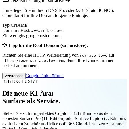
DNS-Einstellung für surface.love
Hinterlegen Sie in Ihrem DNS-Provider (z.B. Strato, IONOS,
Cloudflare) für Ihre Domain folgende Einträge:
Typ:
CNAME
Domain / Host:
www.surface.love
Zielwert:
ghs.googlehosted.com.
💡
Tipp für die Root-Domain (surface.love):
Richten Sie eine HTTP-Weiterleitung von
auf
surface.love
ein, damit Ihre Kunden immer
https://www.surface.love
perfekt ankommen.
Google Doku öffnen
Verstanden
B2B EXCLUSIVE
Die neue KI-Ära:
Surface als Service.
Stellen Sie sich Ihr perfektes Copilot+ B2B-Bundle aus dem
neuesten Surface Pro (11. Edition) oder Surface Laptop (7. Edition),
exklusivem Zubehör und Microsoft 365 Cloud-Lizenzen zusammen.
Einfach. Monatlich. Alles drin.