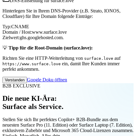
DNS-Einstellung für surface.love
Hinterlegen Sie in Ihrem DNS-Provider (z.B. Strato, IONOS,
Cloudflare) für Ihre Domain folgende Einträge:
Typ:
CNAME
Domain / Host:
www.surface.love
Zielwert:
ghs.googlehosted.com.
💡
Tipp für die Root-Domain (surface.love):
Richten Sie eine HTTP-Weiterleitung von
auf
surface.love
ein, damit Ihre Kunden immer
https://www.surface.love
perfekt ankommen.
Google Doku öffnen
Verstanden
B2B EXCLUSIVE
Die neue KI-Ära:
Surface als Service.
Stellen Sie sich Ihr perfektes Copilot+ B2B-Bundle aus dem
neuesten Surface Pro (11. Edition) oder Surface Laptop (7. Edition),
exklusivem Zubehör und Microsoft 365 Cloud-Lizenzen zusammen.
Einfach. Monatlich. Alles drin.