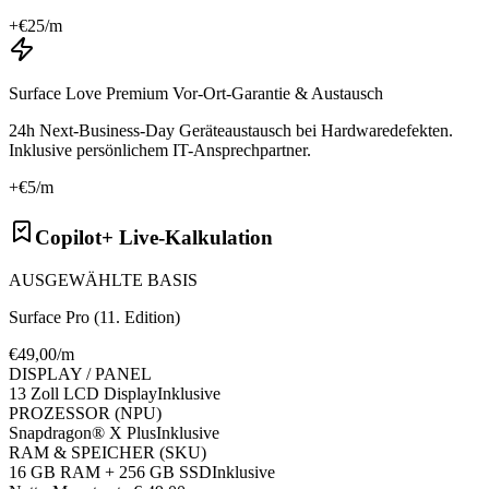
+€
25
/m
Surface Love Premium Vor-Ort-Garantie & Austausch
24h Next-Business-Day Geräteaustausch bei Hardwaredefekten.
Inklusive persönlichem IT-Ansprechpartner.
+€
5
/m
Copilot+ Live-Kalkulation
AUSGEWÄHLTE BASIS
Surface Pro (11. Edition)
€
49
,00/m
DISPLAY / PANEL
13 Zoll LCD Display
Inklusive
PROZESSOR (NPU)
Snapdragon® X Plus
Inklusive
RAM & SPEICHER (SKU)
16 GB RAM + 256 GB SSD
Inklusive