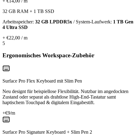
+ €14,00 / m
32 GB RAM + 1 TB SSD
Arbeitsspeicher:
32 GB LPDDR5x
/ System-Laufwerk:
1 TB Gen
4 Ultra SSD
+ €22,00 / m
5
Ergonomisches Workspace-Zubehör
Surface Pro Flex Keyboard mit Slim Pen
Neu designt für beispiellose Flexibilität. Nutzbar im angedockten
Zustand oder separat als drahtlose High-End-Tastatur samt
haptischem Touchpad & digitalem Eingabestift.
+€
9
/m
Surface Pro Signature Keyboard + Slim Pen 2