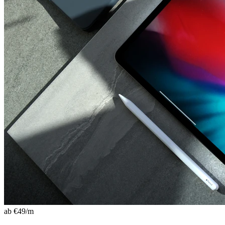
ab €
49
/m