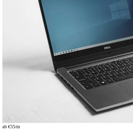
ab €
55
/m