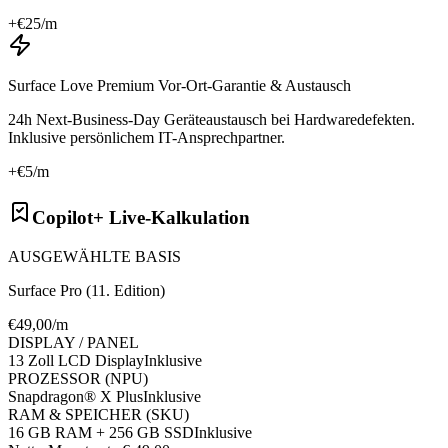
+€
25
/m
Surface Love Premium Vor-Ort-Garantie & Austausch
24h Next-Business-Day Geräteaustausch bei Hardwaredefekten.
Inklusive persönlichem IT-Ansprechpartner.
+€
5
/m
Copilot+ Live-Kalkulation
AUSGEWÄHLTE BASIS
Surface Pro (11. Edition)
€
49
,00/m
DISPLAY / PANEL
13 Zoll LCD Display
Inklusive
PROZESSOR (NPU)
Snapdragon® X Plus
Inklusive
RAM & SPEICHER (SKU)
16 GB RAM + 256 GB SSD
Inklusive