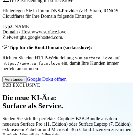
DNS-Einstellung für surface.love
Hinterlegen Sie in Ihrem DNS-Provider (z.B. Strato, IONOS,
Cloudflare) für Ihre Domain folgende Einträge:
Typ:
CNAME
Domain / Host:
www.surface.love
Zielwert:
ghs.googlehosted.com.
💡
Tipp für die Root-Domain (surface.love):
Richten Sie eine HTTP-Weiterleitung von
auf
surface.love
ein, damit Ihre Kunden immer
https://www.surface.love
perfekt ankommen.
Google Doku öffnen
Verstanden
B2B EXCLUSIVE
Die neue KI-Ära:
Surface als Service.
Stellen Sie sich Ihr perfektes Copilot+ B2B-Bundle aus dem
neuesten Surface Pro (11. Edition) oder Surface Laptop (7. Edition),
exklusivem Zubehör und Microsoft 365 Cloud-Lizenzen zusammen.
Einfach. Monatlich. Alles drin.