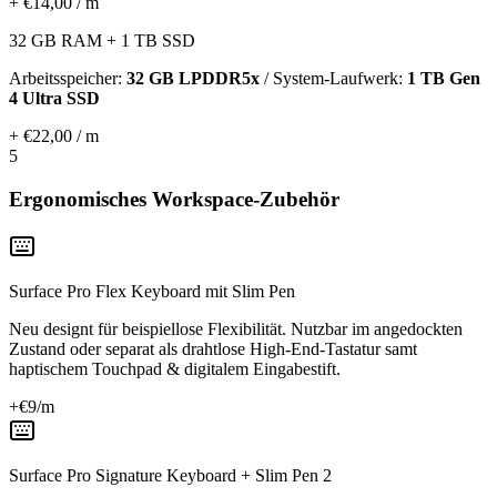
+ €14,00 / m
32 GB RAM + 1 TB SSD
Arbeitsspeicher:
32 GB LPDDR5x
/ System-Laufwerk:
1 TB Gen
4 Ultra SSD
+ €22,00 / m
5
Ergonomisches Workspace-Zubehör
Surface Pro Flex Keyboard mit Slim Pen
Neu designt für beispiellose Flexibilität. Nutzbar im angedockten
Zustand oder separat als drahtlose High-End-Tastatur samt
haptischem Touchpad & digitalem Eingabestift.
+€
9
/m
Surface Pro Signature Keyboard + Slim Pen 2