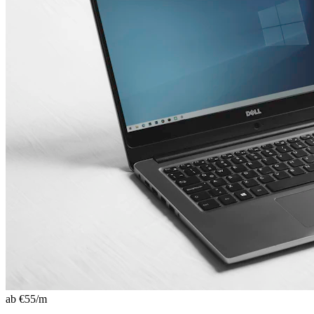
ab €
55
/m