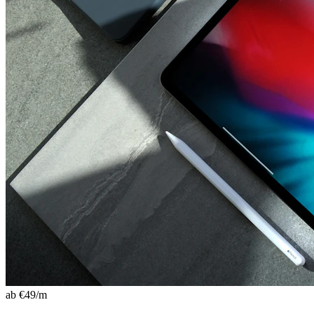
ab €
49
/m