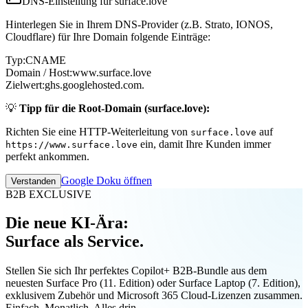
DNS-Einstellung für surface.love
Hinterlegen Sie in Ihrem DNS-Provider (z.B. Strato, IONOS,
Cloudflare) für Ihre Domain folgende Einträge:
Typ:
CNAME
Domain / Host:
www.surface.love
Zielwert:
ghs.googlehosted.com.
💡
Tipp für die Root-Domain (surface.love):
Richten Sie eine HTTP-Weiterleitung von
auf
surface.love
ein, damit Ihre Kunden immer
https://www.surface.love
perfekt ankommen.
Google Doku öffnen
Verstanden
B2B EXCLUSIVE
Die neue KI-Ära:
Surface als Service.
Stellen Sie sich Ihr perfektes Copilot+ B2B-Bundle aus dem
neuesten Surface Pro (11. Edition) oder Surface Laptop (7. Edition),
exklusivem Zubehör und Microsoft 365 Cloud-Lizenzen zusammen.
Einfach. Monatlich. Alles drin.