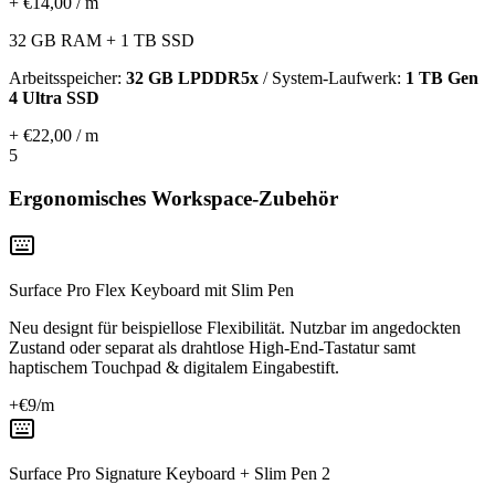
+ €14,00 / m
32 GB RAM + 1 TB SSD
Arbeitsspeicher:
32 GB LPDDR5x
/ System-Laufwerk:
1 TB Gen
4 Ultra SSD
+ €22,00 / m
5
Ergonomisches Workspace-Zubehör
Surface Pro Flex Keyboard mit Slim Pen
Neu designt für beispiellose Flexibilität. Nutzbar im angedockten
Zustand oder separat als drahtlose High-End-Tastatur samt
haptischem Touchpad & digitalem Eingabestift.
+€
9
/m
Surface Pro Signature Keyboard + Slim Pen 2