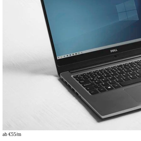
ab €
55
/m