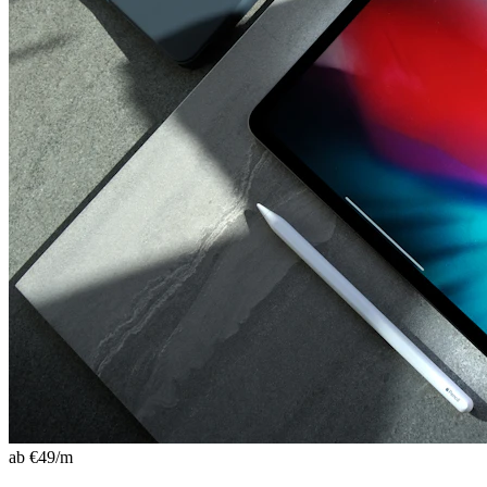
ab €
49
/m