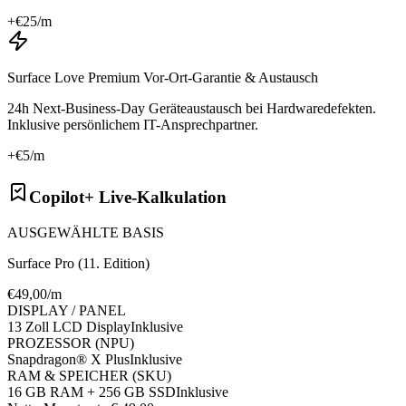
+€
25
/m
Surface Love Premium Vor-Ort-Garantie & Austausch
24h Next-Business-Day Geräteaustausch bei Hardwaredefekten.
Inklusive persönlichem IT-Ansprechpartner.
+€
5
/m
Copilot+ Live-Kalkulation
AUSGEWÄHLTE BASIS
Surface Pro (11. Edition)
€
49
,00/m
DISPLAY / PANEL
13 Zoll LCD Display
Inklusive
PROZESSOR (NPU)
Snapdragon® X Plus
Inklusive
RAM & SPEICHER (SKU)
16 GB RAM + 256 GB SSD
Inklusive