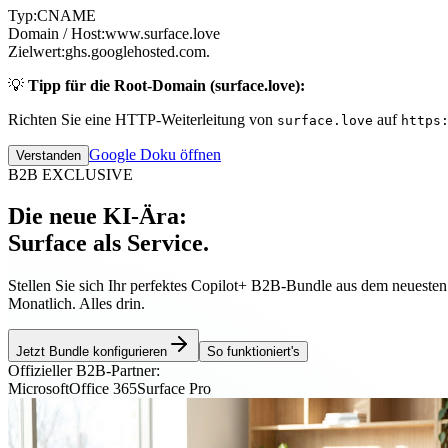
Typ:
CNAME
Domain / Host:
www.surface.love
Zielwert:
ghs.googlehosted.com.
💡
Tipp für die Root-Domain (surface.love):
Richten Sie eine HTTP-Weiterleitung von
auf
surface.love
https
Google Doku öffnen
Verstanden
B2B EXCLUSIVE
Die neue KI-Ära:
Surface als Service.
Stellen Sie sich Ihr perfektes Copilot+ B2B-Bundle aus dem neueste
Monatlich. Alles drin.
Jetzt Bundle konfigurieren
So funktioniert's
Offizieller B2B-Partner:
Microsoft
Office 365
Surface Pro