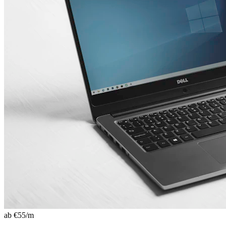
ab €
55
/m