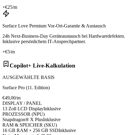
+€
25
/m
Surface Love Premium Vor-Ort-Garantie & Austausch
24h Next-Business-Day Geräteaustausch bei Hardwaredefekten.
Inklusive persönlichem IT-Ansprechpartner.
+€
5
/m
Copilot+ Live-Kalkulation
AUSGEWÄHLTE BASIS
Surface Pro (11. Edition)
€
49
,00/m
DISPLAY / PANEL
13 Zoll LCD Display
Inklusive
PROZESSOR (NPU)
Snapdragon® X Plus
Inklusive
RAM & SPEICHER (SKU)
16 GB RAM + 256 GB SSD
Inklusive