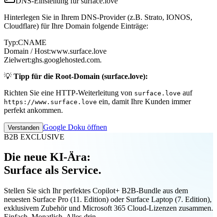
DNS-Einstellung für surface.love
Hinterlegen Sie in Ihrem DNS-Provider (z.B. Strato, IONOS,
Cloudflare) für Ihre Domain folgende Einträge:
Typ:
CNAME
Domain / Host:
www.surface.love
Zielwert:
ghs.googlehosted.com.
💡
Tipp für die Root-Domain (surface.love):
Richten Sie eine HTTP-Weiterleitung von
auf
surface.love
ein, damit Ihre Kunden immer
https://www.surface.love
perfekt ankommen.
Google Doku öffnen
Verstanden
B2B EXCLUSIVE
Die neue KI-Ära:
Surface als Service.
Stellen Sie sich Ihr perfektes Copilot+ B2B-Bundle aus dem
neuesten Surface Pro (11. Edition) oder Surface Laptop (7. Edition),
exklusivem Zubehör und Microsoft 365 Cloud-Lizenzen zusammen.
Einfach. Monatlich. Alles drin.