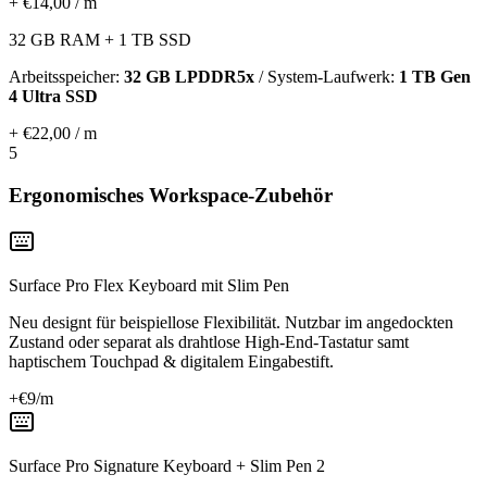
+ €14,00 / m
32 GB RAM + 1 TB SSD
Arbeitsspeicher:
32 GB LPDDR5x
/ System-Laufwerk:
1 TB Gen
4 Ultra SSD
+ €22,00 / m
5
Ergonomisches Workspace-Zubehör
Surface Pro Flex Keyboard mit Slim Pen
Neu designt für beispiellose Flexibilität. Nutzbar im angedockten
Zustand oder separat als drahtlose High-End-Tastatur samt
haptischem Touchpad & digitalem Eingabestift.
+€
9
/m
Surface Pro Signature Keyboard + Slim Pen 2