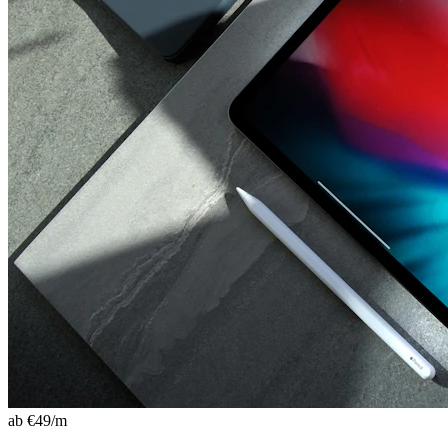
ab €
49
/m