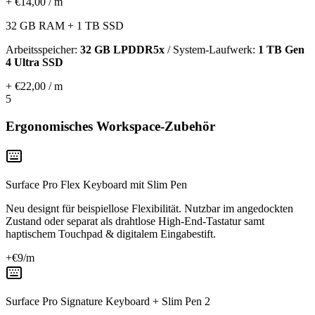
+ €14,00 / m
32 GB RAM + 1 TB SSD
Arbeitsspeicher:
32 GB LPDDR5x
/ System-Laufwerk:
1 TB Gen
4 Ultra SSD
+ €22,00 / m
5
Ergonomisches Workspace-Zubehör
Surface Pro Flex Keyboard mit Slim Pen
Neu designt für beispiellose Flexibilität. Nutzbar im angedockten
Zustand oder separat als drahtlose High-End-Tastatur samt
haptischem Touchpad & digitalem Eingabestift.
+€
9
/m
Surface Pro Signature Keyboard + Slim Pen 2