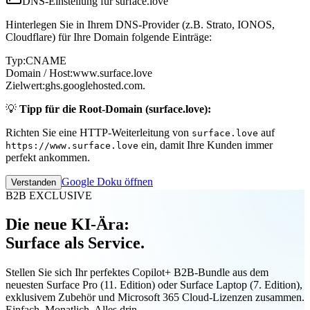
DNS-Einstellung für surface.love
Hinterlegen Sie in Ihrem DNS-Provider (z.B. Strato, IONOS,
Cloudflare) für Ihre Domain folgende Einträge:
Typ:
CNAME
Domain / Host:
www.surface.love
Zielwert:
ghs.googlehosted.com.
💡
Tipp für die Root-Domain (surface.love):
Richten Sie eine HTTP-Weiterleitung von
auf
surface.love
ein, damit Ihre Kunden immer
https://www.surface.love
perfekt ankommen.
Google Doku öffnen
Verstanden
B2B EXCLUSIVE
Die neue KI-Ära:
Surface als Service.
Stellen Sie sich Ihr perfektes Copilot+ B2B-Bundle aus dem
neuesten Surface Pro (11. Edition) oder Surface Laptop (7. Edition),
exklusivem Zubehör und Microsoft 365 Cloud-Lizenzen zusammen.
Einfach. Monatlich. Alles drin.