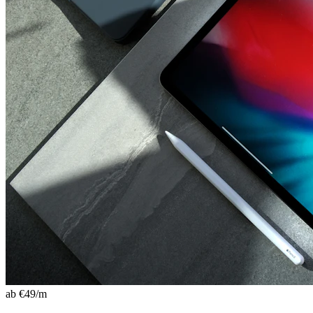
ab €
49
/m