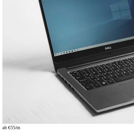
ab €
55
/m