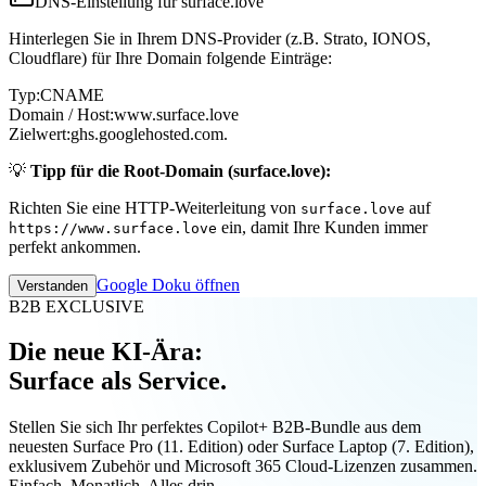
DNS-Einstellung für surface.love
Hinterlegen Sie in Ihrem DNS-Provider (z.B. Strato, IONOS,
Cloudflare) für Ihre Domain folgende Einträge:
Typ:
CNAME
Domain / Host:
www.surface.love
Zielwert:
ghs.googlehosted.com.
💡
Tipp für die Root-Domain (surface.love):
Richten Sie eine HTTP-Weiterleitung von
auf
surface.love
ein, damit Ihre Kunden immer
https://www.surface.love
perfekt ankommen.
Google Doku öffnen
Verstanden
B2B EXCLUSIVE
Die neue KI-Ära:
Surface als Service.
Stellen Sie sich Ihr perfektes Copilot+ B2B-Bundle aus dem
neuesten Surface Pro (11. Edition) oder Surface Laptop (7. Edition),
exklusivem Zubehör und Microsoft 365 Cloud-Lizenzen zusammen.
Einfach. Monatlich. Alles drin.