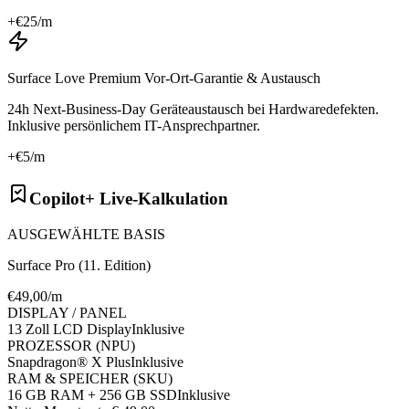
+€
25
/m
Surface Love Premium Vor-Ort-Garantie & Austausch
24h Next-Business-Day Geräteaustausch bei Hardwaredefekten.
Inklusive persönlichem IT-Ansprechpartner.
+€
5
/m
Copilot+ Live-Kalkulation
AUSGEWÄHLTE BASIS
Surface Pro (11. Edition)
€
49
,00/m
DISPLAY / PANEL
13 Zoll LCD Display
Inklusive
PROZESSOR (NPU)
Snapdragon® X Plus
Inklusive
RAM & SPEICHER (SKU)
16 GB RAM + 256 GB SSD
Inklusive