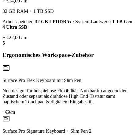
+ €14,00 / m
32 GB RAM + 1 TB SSD
Arbeitsspeicher:
32 GB LPDDR5x
/ System-Laufwerk:
1 TB Gen
4 Ultra SSD
+ €22,00 / m
5
Ergonomisches Workspace-Zubehör
Surface Pro Flex Keyboard mit Slim Pen
Neu designt für beispiellose Flexibilität. Nutzbar im angedockten
Zustand oder separat als drahtlose High-End-Tastatur samt
haptischem Touchpad & digitalem Eingabestift.
+€
9
/m
Surface Pro Signature Keyboard + Slim Pen 2