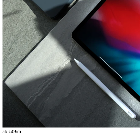
ab €
49
/m