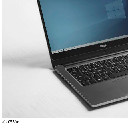
ab €
55
/m