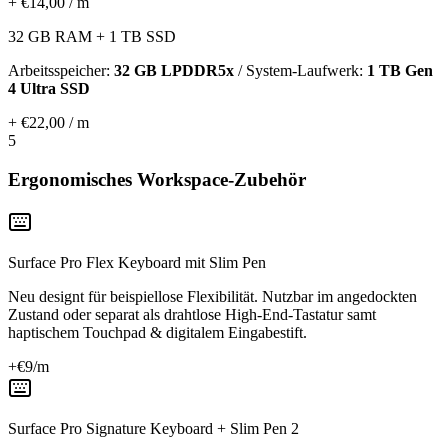
+ €14,00 / m
32 GB RAM + 1 TB SSD
Arbeitsspeicher:
32 GB LPDDR5x
/ System-Laufwerk:
1 TB Gen
4 Ultra SSD
+ €22,00 / m
5
Ergonomisches Workspace-Zubehör
Surface Pro Flex Keyboard mit Slim Pen
Neu designt für beispiellose Flexibilität. Nutzbar im angedockten
Zustand oder separat als drahtlose High-End-Tastatur samt
haptischem Touchpad & digitalem Eingabestift.
+€
9
/m
Surface Pro Signature Keyboard + Slim Pen 2