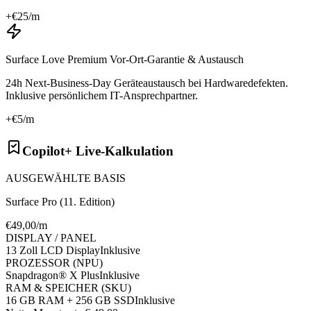
+€
25
/m
Surface Love Premium Vor-Ort-Garantie & Austausch
24h Next-Business-Day Geräteaustausch bei Hardwaredefekten.
Inklusive persönlichem IT-Ansprechpartner.
+€
5
/m
Copilot+ Live-Kalkulation
AUSGEWÄHLTE BASIS
Surface Pro (11. Edition)
€
49
,00/m
DISPLAY / PANEL
13 Zoll LCD Display
Inklusive
PROZESSOR (NPU)
Snapdragon® X Plus
Inklusive
RAM & SPEICHER (SKU)
16 GB RAM + 256 GB SSD
Inklusive