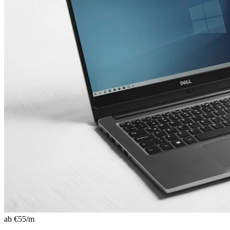
ab €
55
/m