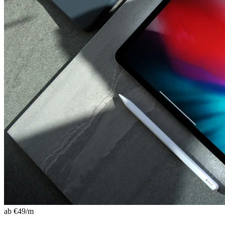
ab €
49
/m