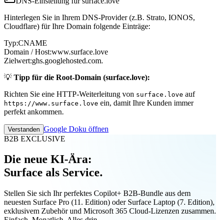
DNS-Einstellung für surface.love
Hinterlegen Sie in Ihrem DNS-Provider (z.B. Strato, IONOS,
Cloudflare) für Ihre Domain folgende Einträge:
Typ:
CNAME
Domain / Host:
www.surface.love
Zielwert:
ghs.googlehosted.com.
💡
Tipp für die Root-Domain (surface.love):
Richten Sie eine HTTP-Weiterleitung von
auf
surface.love
ein, damit Ihre Kunden immer
https://www.surface.love
perfekt ankommen.
Google Doku öffnen
Verstanden
B2B EXCLUSIVE
Die neue KI-Ära:
Surface als Service.
Stellen Sie sich Ihr perfektes Copilot+ B2B-Bundle aus dem
neuesten Surface Pro (11. Edition) oder Surface Laptop (7. Edition),
exklusivem Zubehör und Microsoft 365 Cloud-Lizenzen zusammen.
Einfach. Monatlich. Alles drin.