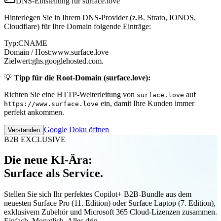
DNS-Einstellung für surface.love
Hinterlegen Sie in Ihrem DNS-Provider (z.B. Strato, IONOS,
Cloudflare) für Ihre Domain folgende Einträge:
Typ:
CNAME
Domain / Host:
www.surface.love
Zielwert:
ghs.googlehosted.com.
💡
Tipp für die Root-Domain (surface.love):
Richten Sie eine HTTP-Weiterleitung von
auf
surface.love
ein, damit Ihre Kunden immer
https://www.surface.love
perfekt ankommen.
Google Doku öffnen
Verstanden
B2B EXCLUSIVE
Die neue KI-Ära:
Surface als Service.
Stellen Sie sich Ihr perfektes Copilot+ B2B-Bundle aus dem
neuesten Surface Pro (11. Edition) oder Surface Laptop (7. Edition),
exklusivem Zubehör und Microsoft 365 Cloud-Lizenzen zusammen.
Einfach. Monatlich. Alles drin.