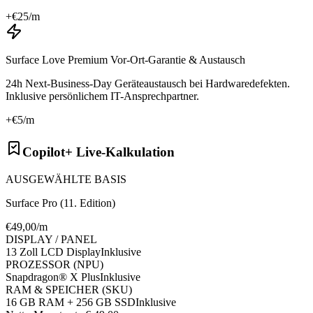
+€
25
/m
Surface Love Premium Vor-Ort-Garantie & Austausch
24h Next-Business-Day Geräteaustausch bei Hardwaredefekten.
Inklusive persönlichem IT-Ansprechpartner.
+€
5
/m
Copilot+ Live-Kalkulation
AUSGEWÄHLTE BASIS
Surface Pro (11. Edition)
€
49
,00/m
DISPLAY / PANEL
13 Zoll LCD Display
Inklusive
PROZESSOR (NPU)
Snapdragon® X Plus
Inklusive
RAM & SPEICHER (SKU)
16 GB RAM + 256 GB SSD
Inklusive