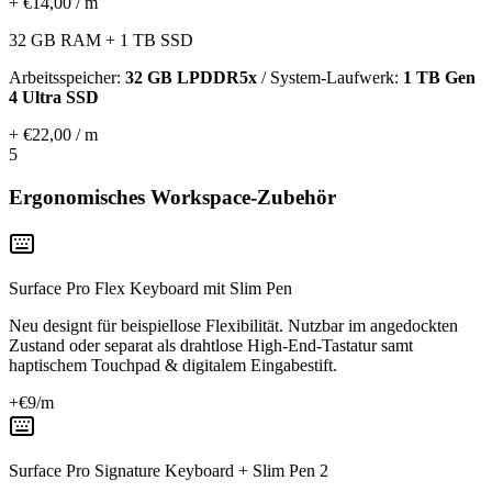
+ €14,00 / m
32 GB RAM + 1 TB SSD
Arbeitsspeicher:
32 GB LPDDR5x
/ System-Laufwerk:
1 TB Gen
4 Ultra SSD
+ €22,00 / m
5
Ergonomisches Workspace-Zubehör
Surface Pro Flex Keyboard mit Slim Pen
Neu designt für beispiellose Flexibilität. Nutzbar im angedockten
Zustand oder separat als drahtlose High-End-Tastatur samt
haptischem Touchpad & digitalem Eingabestift.
+€
9
/m
Surface Pro Signature Keyboard + Slim Pen 2