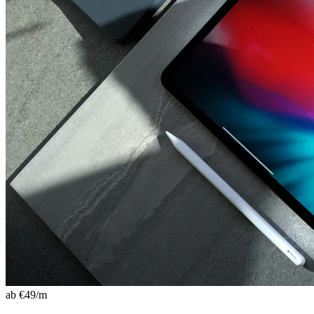
ab €
49
/m