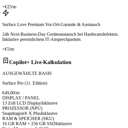
+€
25
/m
Surface Love Premium Vor-Ort-Garantie & Austausch
24h Next-Business-Day Geräteaustausch bei Hardwaredefekten.
Inklusive persönlichem IT-Ansprechpartner.
+€
5
/m
Copilot+ Live-Kalkulation
AUSGEWÄHLTE BASIS
Surface Pro (11. Edition)
€
49
,00/m
DISPLAY / PANEL
13 Zoll LCD Display
Inklusive
PROZESSOR (NPU)
Snapdragon® X Plus
Inklusive
RAM & SPEICHER (SKU)
16 GB RAM + 256 GB SSD
Inklusive