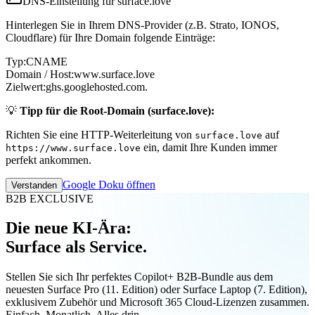
DNS-Einstellung für surface.love
Hinterlegen Sie in Ihrem DNS-Provider (z.B. Strato, IONOS,
Cloudflare) für Ihre Domain folgende Einträge:
Typ:
CNAME
Domain / Host:
www.surface.love
Zielwert:
ghs.googlehosted.com.
💡
Tipp für die Root-Domain (surface.love):
Richten Sie eine HTTP-Weiterleitung von
auf
surface.love
ein, damit Ihre Kunden immer
https://www.surface.love
perfekt ankommen.
Google Doku öffnen
Verstanden
B2B EXCLUSIVE
Die neue KI-Ära:
Surface als Service.
Stellen Sie sich Ihr perfektes Copilot+ B2B-Bundle aus dem
neuesten Surface Pro (11. Edition) oder Surface Laptop (7. Edition),
exklusivem Zubehör und Microsoft 365 Cloud-Lizenzen zusammen.
Einfach. Monatlich. Alles drin.