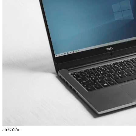
ab €
55
/m