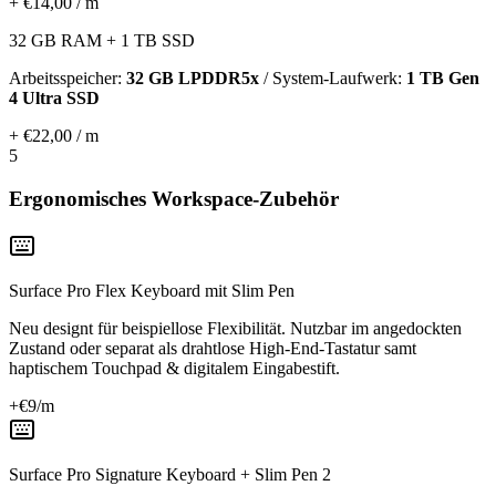
+ €14,00 / m
32 GB RAM + 1 TB SSD
Arbeitsspeicher:
32 GB LPDDR5x
/ System-Laufwerk:
1 TB Gen
4 Ultra SSD
+ €22,00 / m
5
Ergonomisches Workspace-Zubehör
Surface Pro Flex Keyboard mit Slim Pen
Neu designt für beispiellose Flexibilität. Nutzbar im angedockten
Zustand oder separat als drahtlose High-End-Tastatur samt
haptischem Touchpad & digitalem Eingabestift.
+€
9
/m
Surface Pro Signature Keyboard + Slim Pen 2