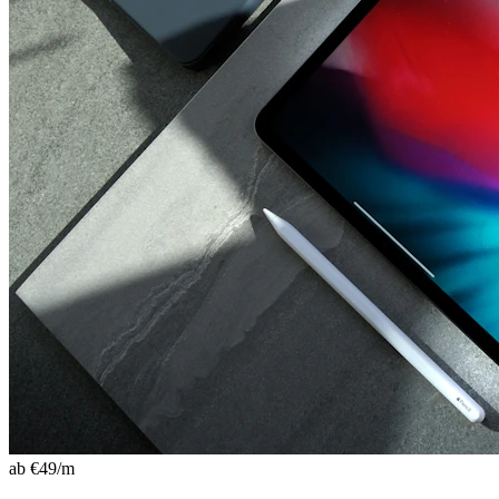
ab €
49
/m