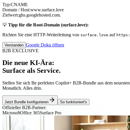
Typ:
CNAME
Domain / Host:
www.surface.love
Zielwert:
ghs.googlehosted.com.
💡
Tipp für die Root-Domain (surface.love):
Richten Sie eine HTTP-Weiterleitung von
auf
surface.love
https
Google Doku öffnen
Verstanden
B2B EXCLUSIVE
Die neue KI-Ära:
Surface als Service.
Stellen Sie sich Ihr perfektes Copilot+ B2B-Bundle aus dem neueste
Monatlich. Alles drin.
Jetzt Bundle konfigurieren
So funktioniert's
Offizieller B2B-Partner:
Microsoft
Office 365
Surface Pro