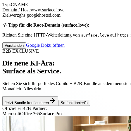
Typ:
CNAME
Domain / Host:
www.surface.love
Zielwert:
ghs.googlehosted.com.
💡
Tipp für die Root-Domain (surface.love):
Richten Sie eine HTTP-Weiterleitung von
auf
surface.love
https
Google Doku öffnen
Verstanden
B2B EXCLUSIVE
Die neue KI-Ära:
Surface als Service.
Stellen Sie sich Ihr perfektes Copilot+ B2B-Bundle aus dem neueste
Monatlich. Alles drin.
Jetzt Bundle konfigurieren
So funktioniert's
Offizieller B2B-Partner:
Microsoft
Office 365
Surface Pro