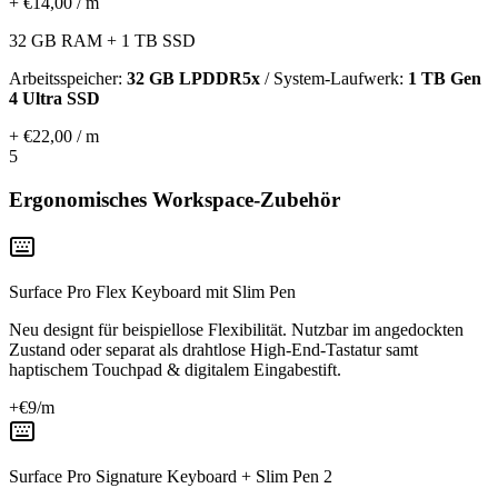
+ €14,00 / m
32 GB RAM + 1 TB SSD
Arbeitsspeicher:
32 GB LPDDR5x
/ System-Laufwerk:
1 TB Gen
4 Ultra SSD
+ €22,00 / m
5
Ergonomisches Workspace-Zubehör
Surface Pro Flex Keyboard mit Slim Pen
Neu designt für beispiellose Flexibilität. Nutzbar im angedockten
Zustand oder separat als drahtlose High-End-Tastatur samt
haptischem Touchpad & digitalem Eingabestift.
+€
9
/m
Surface Pro Signature Keyboard + Slim Pen 2