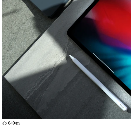
ab €
49
/m