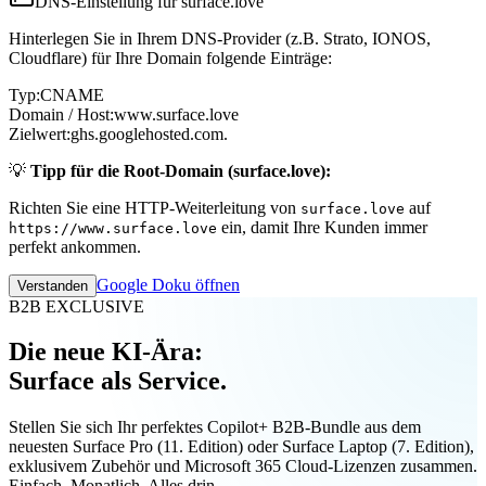
DNS-Einstellung für surface.love
Hinterlegen Sie in Ihrem DNS-Provider (z.B. Strato, IONOS,
Cloudflare) für Ihre Domain folgende Einträge:
Typ:
CNAME
Domain / Host:
www.surface.love
Zielwert:
ghs.googlehosted.com.
💡
Tipp für die Root-Domain (surface.love):
Richten Sie eine HTTP-Weiterleitung von
auf
surface.love
ein, damit Ihre Kunden immer
https://www.surface.love
perfekt ankommen.
Google Doku öffnen
Verstanden
B2B EXCLUSIVE
Die neue KI-Ära:
Surface als Service.
Stellen Sie sich Ihr perfektes Copilot+ B2B-Bundle aus dem
neuesten Surface Pro (11. Edition) oder Surface Laptop (7. Edition),
exklusivem Zubehör und Microsoft 365 Cloud-Lizenzen zusammen.
Einfach. Monatlich. Alles drin.