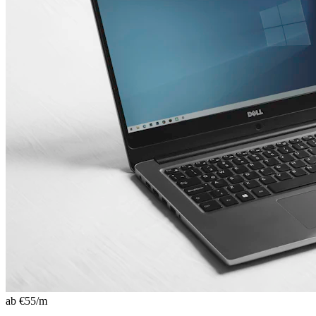
ab €
55
/m