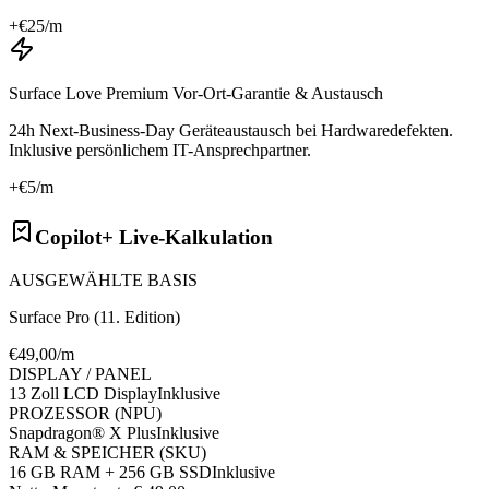
+€
25
/m
Surface Love Premium Vor-Ort-Garantie & Austausch
24h Next-Business-Day Geräteaustausch bei Hardwaredefekten.
Inklusive persönlichem IT-Ansprechpartner.
+€
5
/m
Copilot+ Live-Kalkulation
AUSGEWÄHLTE BASIS
Surface Pro (11. Edition)
€
49
,00/m
DISPLAY / PANEL
13 Zoll LCD Display
Inklusive
PROZESSOR (NPU)
Snapdragon® X Plus
Inklusive
RAM & SPEICHER (SKU)
16 GB RAM + 256 GB SSD
Inklusive