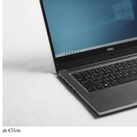
ab €
55
/m