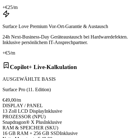
+€
25
/m
Surface Love Premium Vor-Ort-Garantie & Austausch
24h Next-Business-Day Geräteaustausch bei Hardwaredefekten.
Inklusive persönlichem IT-Ansprechpartner.
+€
5
/m
Copilot+ Live-Kalkulation
AUSGEWÄHLTE BASIS
Surface Pro (11. Edition)
€
49
,00/m
DISPLAY / PANEL
13 Zoll LCD Display
Inklusive
PROZESSOR (NPU)
Snapdragon® X Plus
Inklusive
RAM & SPEICHER (SKU)
16 GB RAM + 256 GB SSD
Inklusive