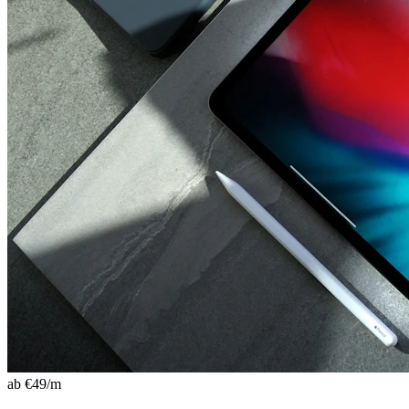
ab €
49
/m