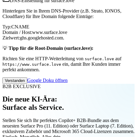
DNS-Einstellung für surface.love
Hinterlegen Sie in Ihrem DNS-Provider (z.B. Strato, IONOS,
Cloudflare) für Ihre Domain folgende Einträge:
Typ:
CNAME
Domain / Host:
www.surface.love
Zielwert:
ghs.googlehosted.com.
💡
Tipp für die Root-Domain (surface.love):
Richten Sie eine HTTP-Weiterleitung von
auf
surface.love
ein, damit Ihre Kunden immer
https://www.surface.love
perfekt ankommen.
Google Doku öffnen
Verstanden
B2B EXCLUSIVE
Die neue KI-Ära:
Surface als Service.
Stellen Sie sich Ihr perfektes Copilot+ B2B-Bundle aus dem
neuesten Surface Pro (11. Edition) oder Surface Laptop (7. Edition),
exklusivem Zubehör und Microsoft 365 Cloud-Lizenzen zusammen.
Einfach. Monatlich. Alles drin.