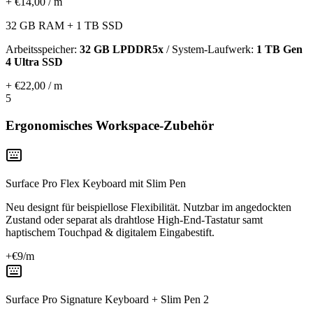
+ €14,00 / m
32 GB RAM + 1 TB SSD
Arbeitsspeicher:
32 GB LPDDR5x
/ System-Laufwerk:
1 TB Gen
4 Ultra SSD
+ €22,00 / m
5
Ergonomisches Workspace-Zubehör
Surface Pro Flex Keyboard mit Slim Pen
Neu designt für beispiellose Flexibilität. Nutzbar im angedockten
Zustand oder separat als drahtlose High-End-Tastatur samt
haptischem Touchpad & digitalem Eingabestift.
+€
9
/m
Surface Pro Signature Keyboard + Slim Pen 2