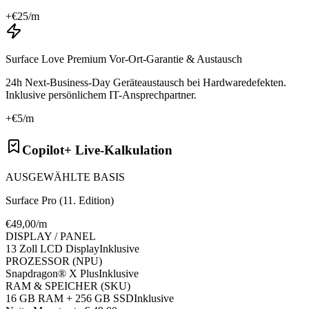
+€
25
/m
Surface Love Premium Vor-Ort-Garantie & Austausch
24h Next-Business-Day Geräteaustausch bei Hardwaredefekten.
Inklusive persönlichem IT-Ansprechpartner.
+€
5
/m
Copilot+ Live-Kalkulation
AUSGEWÄHLTE BASIS
Surface Pro (11. Edition)
€
49
,00/m
DISPLAY / PANEL
13 Zoll LCD Display
Inklusive
PROZESSOR (NPU)
Snapdragon® X Plus
Inklusive
RAM & SPEICHER (SKU)
16 GB RAM + 256 GB SSD
Inklusive