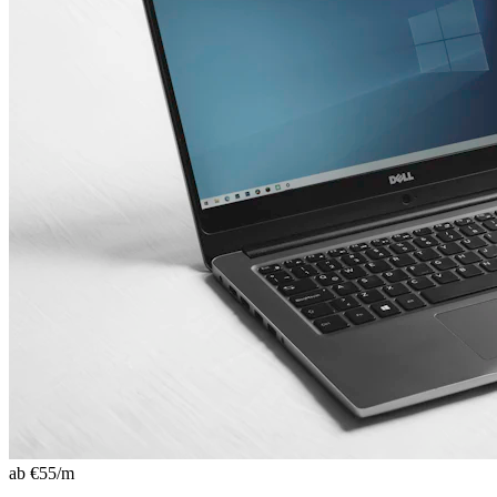
ab €
55
/m