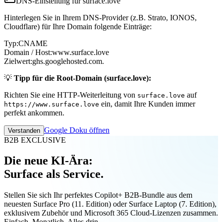
DNS-Einstellung für surface.love
Hinterlegen Sie in Ihrem DNS-Provider (z.B. Strato, IONOS,
Cloudflare) für Ihre Domain folgende Einträge:
Typ:
CNAME
Domain / Host:
www.surface.love
Zielwert:
ghs.googlehosted.com.
💡
Tipp für die Root-Domain (surface.love):
Richten Sie eine HTTP-Weiterleitung von
auf
surface.love
ein, damit Ihre Kunden immer
https://www.surface.love
perfekt ankommen.
Google Doku öffnen
Verstanden
B2B EXCLUSIVE
Die neue KI-Ära:
Surface als Service.
Stellen Sie sich Ihr perfektes Copilot+ B2B-Bundle aus dem
neuesten Surface Pro (11. Edition) oder Surface Laptop (7. Edition),
exklusivem Zubehör und Microsoft 365 Cloud-Lizenzen zusammen.
Einfach. Monatlich. Alles drin.