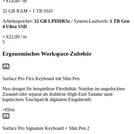
+ €14,00 / m
32 GB RAM + 1 TB SSD
Arbeitsspeicher:
32 GB LPDDR5x
/ System-Laufwerk:
1 TB Gen
4 Ultra SSD
+ €22,00 / m
5
Ergonomisches Workspace-Zubehör
Surface Pro Flex Keyboard mit Slim Pen
Neu designt für beispiellose Flexibilität. Nutzbar im angedockten
Zustand oder separat als drahtlose High-End-Tastatur samt
haptischem Touchpad & digitalem Eingabestift.
+€
9
/m
Surface Pro Signature Keyboard + Slim Pen 2