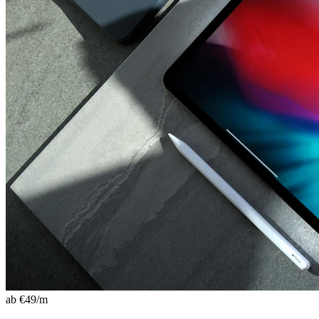
ab €
49
/m