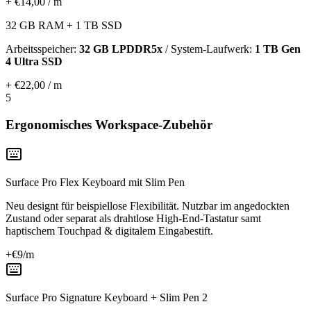
+ €14,00 / m
32 GB RAM + 1 TB SSD
Arbeitsspeicher:
32 GB LPDDR5x
/ System-Laufwerk:
1 TB Gen
4 Ultra SSD
+ €22,00 / m
5
Ergonomisches Workspace-Zubehör
Surface Pro Flex Keyboard mit Slim Pen
Neu designt für beispiellose Flexibilität. Nutzbar im angedockten
Zustand oder separat als drahtlose High-End-Tastatur samt
haptischem Touchpad & digitalem Eingabestift.
+€
9
/m
Surface Pro Signature Keyboard + Slim Pen 2