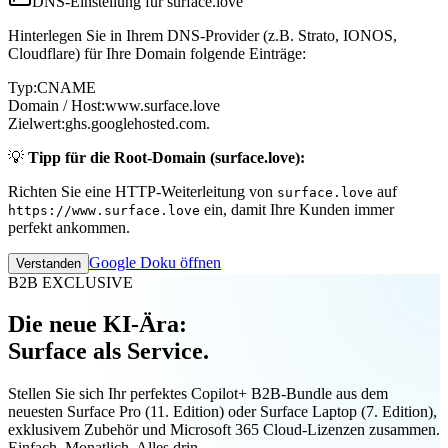
DNS-Einstellung für surface.love
Hinterlegen Sie in Ihrem DNS-Provider (z.B. Strato, IONOS,
Cloudflare) für Ihre Domain folgende Einträge:
Typ:
CNAME
Domain / Host:
www.surface.love
Zielwert:
ghs.googlehosted.com.
💡
Tipp für die Root-Domain (surface.love):
Richten Sie eine HTTP-Weiterleitung von
auf
surface.love
ein, damit Ihre Kunden immer
https://www.surface.love
perfekt ankommen.
Google Doku öffnen
Verstanden
B2B EXCLUSIVE
Die neue KI-Ära:
Surface als Service.
Stellen Sie sich Ihr perfektes Copilot+ B2B-Bundle aus dem
neuesten Surface Pro (11. Edition) oder Surface Laptop (7. Edition),
exklusivem Zubehör und Microsoft 365 Cloud-Lizenzen zusammen.
Einfach. Monatlich. Alles drin.