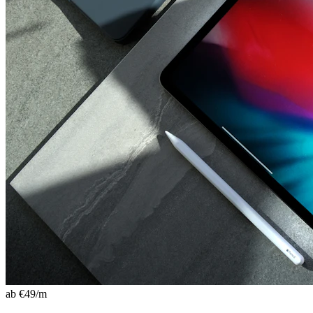
ab €
49
/m