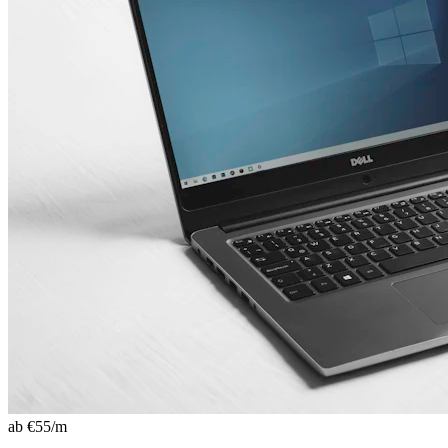
ab €
55
/m