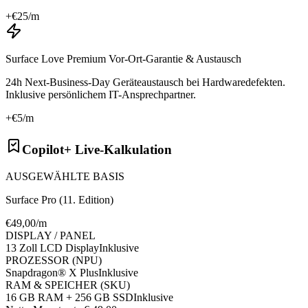
+€
25
/m
Surface Love Premium Vor-Ort-Garantie & Austausch
24h Next-Business-Day Geräteaustausch bei Hardwaredefekten.
Inklusive persönlichem IT-Ansprechpartner.
+€
5
/m
Copilot+ Live-Kalkulation
AUSGEWÄHLTE BASIS
Surface Pro (11. Edition)
€
49
,00/m
DISPLAY / PANEL
13 Zoll LCD Display
Inklusive
PROZESSOR (NPU)
Snapdragon® X Plus
Inklusive
RAM & SPEICHER (SKU)
16 GB RAM + 256 GB SSD
Inklusive