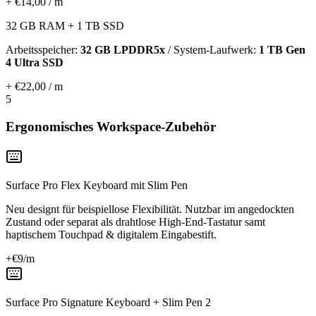
+ €14,00 / m
32 GB RAM + 1 TB SSD
Arbeitsspeicher:
32 GB LPDDR5x
/ System-Laufwerk:
1 TB Gen
4 Ultra SSD
+ €22,00 / m
5
Ergonomisches Workspace-Zubehör
Surface Pro Flex Keyboard mit Slim Pen
Neu designt für beispiellose Flexibilität. Nutzbar im angedockten
Zustand oder separat als drahtlose High-End-Tastatur samt
haptischem Touchpad & digitalem Eingabestift.
+€
9
/m
Surface Pro Signature Keyboard + Slim Pen 2