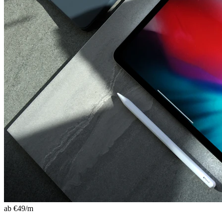
ab €
49
/m