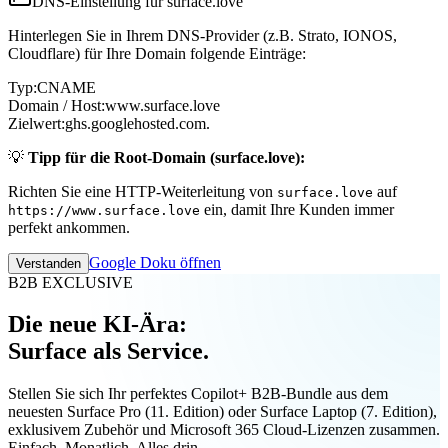
DNS-Einstellung für surface.love
Hinterlegen Sie in Ihrem DNS-Provider (z.B. Strato, IONOS,
Cloudflare) für Ihre Domain folgende Einträge:
Typ:
CNAME
Domain / Host:
www.surface.love
Zielwert:
ghs.googlehosted.com.
💡
Tipp für die Root-Domain (surface.love):
Richten Sie eine HTTP-Weiterleitung von
auf
surface.love
ein, damit Ihre Kunden immer
https://www.surface.love
perfekt ankommen.
Google Doku öffnen
Verstanden
B2B EXCLUSIVE
Die neue KI-Ära:
Surface als Service.
Stellen Sie sich Ihr perfektes Copilot+ B2B-Bundle aus dem
neuesten Surface Pro (11. Edition) oder Surface Laptop (7. Edition),
exklusivem Zubehör und Microsoft 365 Cloud-Lizenzen zusammen.
Einfach. Monatlich. Alles drin.