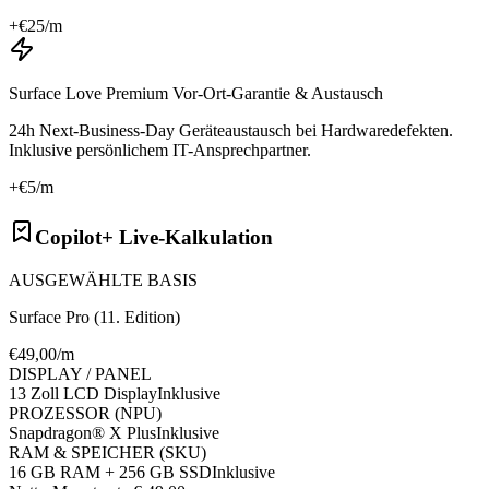
+€
25
/m
Surface Love Premium Vor-Ort-Garantie & Austausch
24h Next-Business-Day Geräteaustausch bei Hardwaredefekten.
Inklusive persönlichem IT-Ansprechpartner.
+€
5
/m
Copilot+ Live-Kalkulation
AUSGEWÄHLTE BASIS
Surface Pro (11. Edition)
€
49
,00/m
DISPLAY / PANEL
13 Zoll LCD Display
Inklusive
PROZESSOR (NPU)
Snapdragon® X Plus
Inklusive
RAM & SPEICHER (SKU)
16 GB RAM + 256 GB SSD
Inklusive