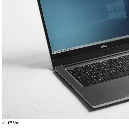
ab €
55
/m