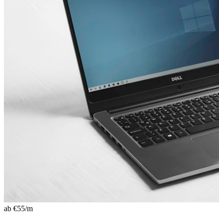
ab €
55
/m