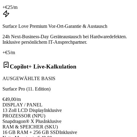
+€
25
/m
Surface Love Premium Vor-Ort-Garantie & Austausch
24h Next-Business-Day Geräteaustausch bei Hardwaredefekten.
Inklusive persönlichem IT-Ansprechpartner.
+€
5
/m
Copilot+ Live-Kalkulation
AUSGEWÄHLTE BASIS
Surface Pro (11. Edition)
€
49
,00/m
DISPLAY / PANEL
13 Zoll LCD Display
Inklusive
PROZESSOR (NPU)
Snapdragon® X Plus
Inklusive
RAM & SPEICHER (SKU)
16 GB RAM + 256 GB SSD
Inklusive