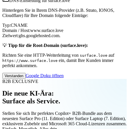
DNS-Einstellung für surface.love
Hinterlegen Sie in Ihrem DNS-Provider (z.B. Strato, IONOS,
Cloudflare) für Ihre Domain folgende Einträge:
Typ:
CNAME
Domain / Host:
www.surface.love
Zielwert:
ghs.googlehosted.com.
💡
Tipp für die Root-Domain (surface.love):
Richten Sie eine HTTP-Weiterleitung von
auf
surface.love
ein, damit Ihre Kunden immer
https://www.surface.love
perfekt ankommen.
Google Doku öffnen
Verstanden
B2B EXCLUSIVE
Die neue KI-Ära:
Surface als Service.
Stellen Sie sich Ihr perfektes Copilot+ B2B-Bundle aus dem
neuesten Surface Pro (11. Edition) oder Surface Laptop (7. Edition),
exklusivem Zubehör und Microsoft 365 Cloud-Lizenzen zusammen.
Einfach. Monatlich. Alles drin.