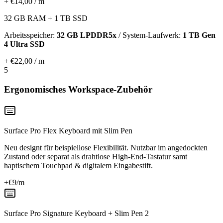
+ €14,00 / m
32 GB RAM + 1 TB SSD
Arbeitsspeicher:
32 GB LPDDR5x
/ System-Laufwerk:
1 TB Gen
4 Ultra SSD
+ €22,00 / m
5
Ergonomisches Workspace-Zubehör
Surface Pro Flex Keyboard mit Slim Pen
Neu designt für beispiellose Flexibilität. Nutzbar im angedockten
Zustand oder separat als drahtlose High-End-Tastatur samt
haptischem Touchpad & digitalem Eingabestift.
+€
9
/m
Surface Pro Signature Keyboard + Slim Pen 2