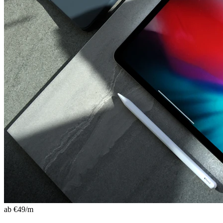
ab €
49
/m