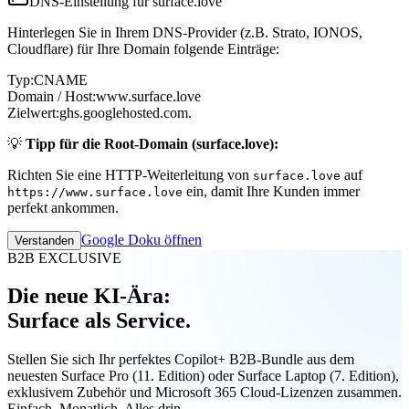
DNS-Einstellung für surface.love
Hinterlegen Sie in Ihrem DNS-Provider (z.B. Strato, IONOS,
Cloudflare) für Ihre Domain folgende Einträge:
Typ:
CNAME
Domain / Host:
www.surface.love
Zielwert:
ghs.googlehosted.com.
💡
Tipp für die Root-Domain (surface.love):
Richten Sie eine HTTP-Weiterleitung von
auf
surface.love
ein, damit Ihre Kunden immer
https://www.surface.love
perfekt ankommen.
Google Doku öffnen
Verstanden
B2B EXCLUSIVE
Die neue KI-Ära:
Surface als Service.
Stellen Sie sich Ihr perfektes Copilot+ B2B-Bundle aus dem
neuesten Surface Pro (11. Edition) oder Surface Laptop (7. Edition),
exklusivem Zubehör und Microsoft 365 Cloud-Lizenzen zusammen.
Einfach. Monatlich. Alles drin.