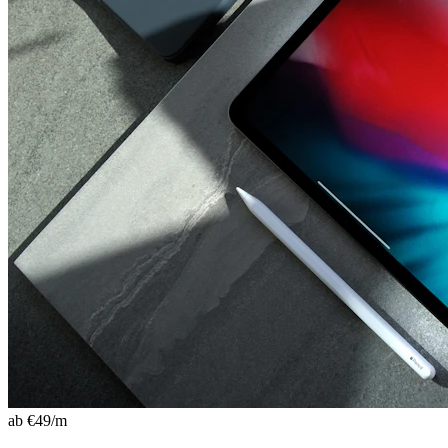
ab €
49
/m