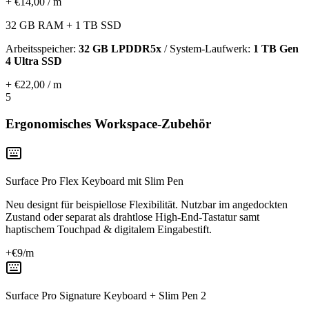
+ €14,00 / m
32 GB RAM + 1 TB SSD
Arbeitsspeicher:
32 GB LPDDR5x
/ System-Laufwerk:
1 TB Gen
4 Ultra SSD
+ €22,00 / m
5
Ergonomisches Workspace-Zubehör
Surface Pro Flex Keyboard mit Slim Pen
Neu designt für beispiellose Flexibilität. Nutzbar im angedockten
Zustand oder separat als drahtlose High-End-Tastatur samt
haptischem Touchpad & digitalem Eingabestift.
+€
9
/m
Surface Pro Signature Keyboard + Slim Pen 2