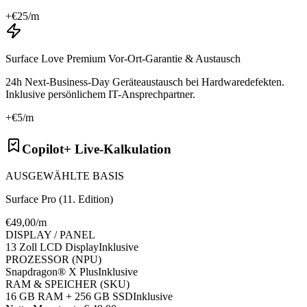
+€
25
/m
Surface Love Premium Vor-Ort-Garantie & Austausch
24h Next-Business-Day Geräteaustausch bei Hardwaredefekten.
Inklusive persönlichem IT-Ansprechpartner.
+€
5
/m
Copilot+ Live-Kalkulation
AUSGEWÄHLTE BASIS
Surface Pro (11. Edition)
€
49
,00/m
DISPLAY / PANEL
13 Zoll LCD Display
Inklusive
PROZESSOR (NPU)
Snapdragon® X Plus
Inklusive
RAM & SPEICHER (SKU)
16 GB RAM + 256 GB SSD
Inklusive