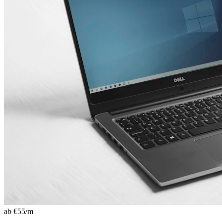
ab €
55
/m