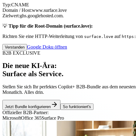
Typ:
CNAME
Domain / Host:
www.surface.love
Zielwert:
ghs.googlehosted.com.
💡
Tipp für die Root-Domain (surface.love):
Richten Sie eine HTTP-Weiterleitung von
auf
surface.love
https
Google Doku öffnen
Verstanden
B2B EXCLUSIVE
Die neue KI-Ära:
Surface als Service.
Stellen Sie sich Ihr perfektes Copilot+ B2B-Bundle aus dem neueste
Monatlich. Alles drin.
Jetzt Bundle konfigurieren
So funktioniert's
Offizieller B2B-Partner:
Microsoft
Office 365
Surface Pro