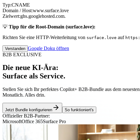
Typ:
CNAME
Domain / Host:
www.surface.love
Zielwert:
ghs.googlehosted.com.
💡
Tipp für die Root-Domain (surface.love):
Richten Sie eine HTTP-Weiterleitung von
auf
surface.love
https
Google Doku öffnen
Verstanden
B2B EXCLUSIVE
Die neue KI-Ära:
Surface als Service.
Stellen Sie sich Ihr perfektes Copilot+ B2B-Bundle aus dem neueste
Monatlich. Alles drin.
Jetzt Bundle konfigurieren
So funktioniert's
Offizieller B2B-Partner:
Microsoft
Office 365
Surface Pro