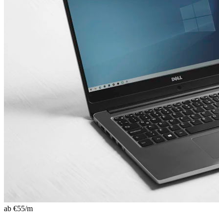
ab €
55
/m