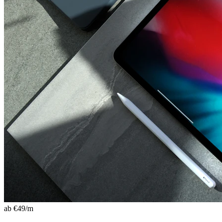
ab €
49
/m