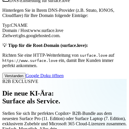
DNS-Einstellung für surface.love
Hinterlegen Sie in Ihrem DNS-Provider (z.B. Strato, IONOS,
Cloudflare) für Ihre Domain folgende Einträge:
Typ:
CNAME
Domain / Host:
www.surface.love
Zielwert:
ghs.googlehosted.com.
💡
Tipp für die Root-Domain (surface.love):
Richten Sie eine HTTP-Weiterleitung von
auf
surface.love
ein, damit Ihre Kunden immer
https://www.surface.love
perfekt ankommen.
Google Doku öffnen
Verstanden
B2B EXCLUSIVE
Die neue KI-Ära:
Surface als Service.
Stellen Sie sich Ihr perfektes Copilot+ B2B-Bundle aus dem
neuesten Surface Pro (11. Edition) oder Surface Laptop (7. Edition),
exklusivem Zubehör und Microsoft 365 Cloud-Lizenzen zusammen.
Einfach. Monatlich. Alles drin.