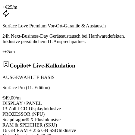
+€
25
/m
Surface Love Premium Vor-Ort-Garantie & Austausch
24h Next-Business-Day Geräteaustausch bei Hardwaredefekten.
Inklusive persönlichem IT-Ansprechpartner.
+€
5
/m
Copilot+ Live-Kalkulation
AUSGEWÄHLTE BASIS
Surface Pro (11. Edition)
€
49
,00/m
DISPLAY / PANEL
13 Zoll LCD Display
Inklusive
PROZESSOR (NPU)
Snapdragon® X Plus
Inklusive
RAM & SPEICHER (SKU)
16 GB RAM + 256 GB SSD
Inklusive