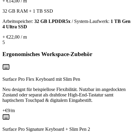
+ €14,00 / m
32 GB RAM + 1 TB SSD
Arbeitsspeicher:
32 GB LPDDR5x
/ System-Laufwerk:
1 TB Gen
4 Ultra SSD
+ €22,00 / m
5
Ergonomisches Workspace-Zubehör
Surface Pro Flex Keyboard mit Slim Pen
Neu designt für beispiellose Flexibilität. Nutzbar im angedockten
Zustand oder separat als drahtlose High-End-Tastatur samt
haptischem Touchpad & digitalem Eingabestift.
+€
9
/m
Surface Pro Signature Keyboard + Slim Pen 2