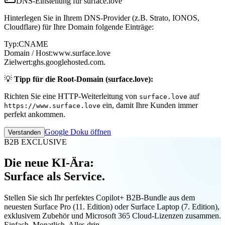
DNS-Einstellung für surface.love
Hinterlegen Sie in Ihrem DNS-Provider (z.B. Strato, IONOS,
Cloudflare) für Ihre Domain folgende Einträge:
Typ:
CNAME
Domain / Host:
www.surface.love
Zielwert:
ghs.googlehosted.com.
💡
Tipp für die Root-Domain (surface.love):
Richten Sie eine HTTP-Weiterleitung von
auf
surface.love
ein, damit Ihre Kunden immer
https://www.surface.love
perfekt ankommen.
Google Doku öffnen
Verstanden
B2B EXCLUSIVE
Die neue KI-Ära:
Surface als Service.
Stellen Sie sich Ihr perfektes Copilot+ B2B-Bundle aus dem
neuesten Surface Pro (11. Edition) oder Surface Laptop (7. Edition),
exklusivem Zubehör und Microsoft 365 Cloud-Lizenzen zusammen.
Einfach. Monatlich. Alles drin.