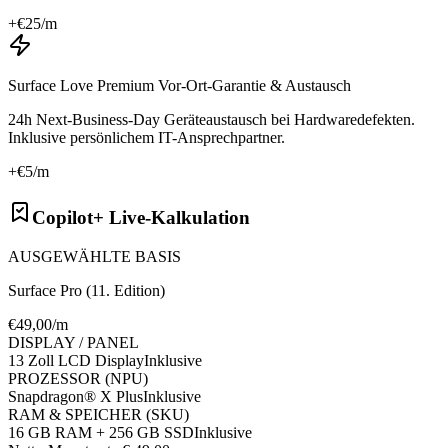
+€
25
/m
Surface Love Premium Vor-Ort-Garantie & Austausch
24h Next-Business-Day Geräteaustausch bei Hardwaredefekten.
Inklusive persönlichem IT-Ansprechpartner.
+€
5
/m
Copilot+ Live-Kalkulation
AUSGEWÄHLTE BASIS
Surface Pro (11. Edition)
€
49
,00/m
DISPLAY / PANEL
13 Zoll LCD Display
Inklusive
PROZESSOR (NPU)
Snapdragon® X Plus
Inklusive
RAM & SPEICHER (SKU)
16 GB RAM + 256 GB SSD
Inklusive