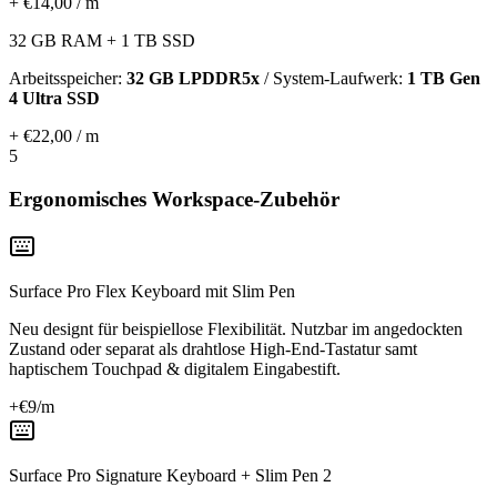
+ €14,00 / m
32 GB RAM + 1 TB SSD
Arbeitsspeicher:
32 GB LPDDR5x
/ System-Laufwerk:
1 TB Gen
4 Ultra SSD
+ €22,00 / m
5
Ergonomisches Workspace-Zubehör
Surface Pro Flex Keyboard mit Slim Pen
Neu designt für beispiellose Flexibilität. Nutzbar im angedockten
Zustand oder separat als drahtlose High-End-Tastatur samt
haptischem Touchpad & digitalem Eingabestift.
+€
9
/m
Surface Pro Signature Keyboard + Slim Pen 2