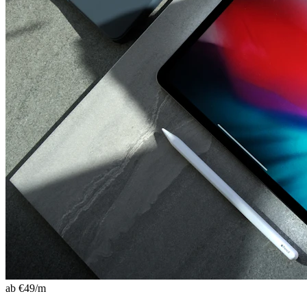
ab €
49
/m