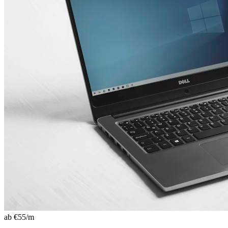
ab €
55
/m