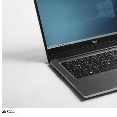
ab €
55
/m