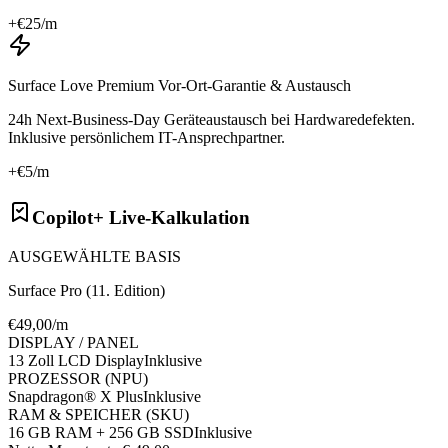
+€
25
/m
Surface Love Premium Vor-Ort-Garantie & Austausch
24h Next-Business-Day Geräteaustausch bei Hardwaredefekten.
Inklusive persönlichem IT-Ansprechpartner.
+€
5
/m
Copilot+ Live-Kalkulation
AUSGEWÄHLTE BASIS
Surface Pro (11. Edition)
€
49
,00/m
DISPLAY / PANEL
13 Zoll LCD Display
Inklusive
PROZESSOR (NPU)
Snapdragon® X Plus
Inklusive
RAM & SPEICHER (SKU)
16 GB RAM + 256 GB SSD
Inklusive