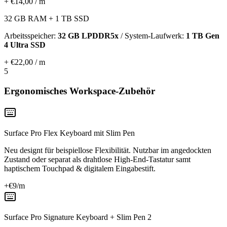
+ €14,00 / m
32 GB RAM + 1 TB SSD
Arbeitsspeicher:
32 GB LPDDR5x
/ System-Laufwerk:
1 TB Gen
4 Ultra SSD
+ €22,00 / m
5
Ergonomisches Workspace-Zubehör
Surface Pro Flex Keyboard mit Slim Pen
Neu designt für beispiellose Flexibilität. Nutzbar im angedockten
Zustand oder separat als drahtlose High-End-Tastatur samt
haptischem Touchpad & digitalem Eingabestift.
+€
9
/m
Surface Pro Signature Keyboard + Slim Pen 2