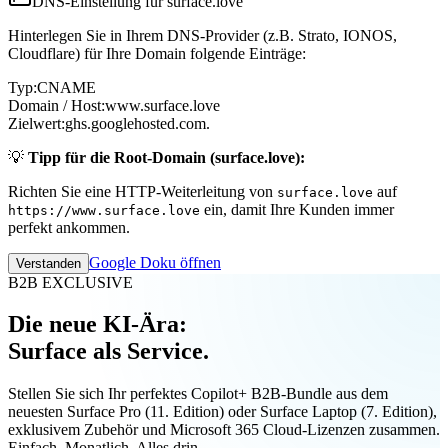
DNS-Einstellung für surface.love
Hinterlegen Sie in Ihrem DNS-Provider (z.B. Strato, IONOS,
Cloudflare) für Ihre Domain folgende Einträge:
Typ:
CNAME
Domain / Host:
www.surface.love
Zielwert:
ghs.googlehosted.com.
💡
Tipp für die Root-Domain (surface.love):
Richten Sie eine HTTP-Weiterleitung von
auf
surface.love
ein, damit Ihre Kunden immer
https://www.surface.love
perfekt ankommen.
Google Doku öffnen
Verstanden
B2B EXCLUSIVE
Die neue KI-Ära:
Surface als Service.
Stellen Sie sich Ihr perfektes Copilot+ B2B-Bundle aus dem
neuesten Surface Pro (11. Edition) oder Surface Laptop (7. Edition),
exklusivem Zubehör und Microsoft 365 Cloud-Lizenzen zusammen.
Einfach. Monatlich. Alles drin.