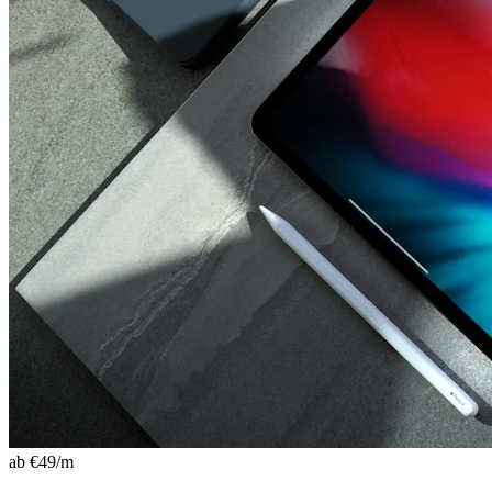
ab €
49
/m