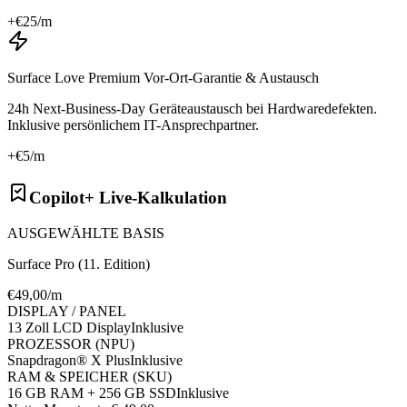
+€
25
/m
Surface Love Premium Vor-Ort-Garantie & Austausch
24h Next-Business-Day Geräteaustausch bei Hardwaredefekten.
Inklusive persönlichem IT-Ansprechpartner.
+€
5
/m
Copilot+ Live-Kalkulation
AUSGEWÄHLTE BASIS
Surface Pro (11. Edition)
€
49
,00/m
DISPLAY / PANEL
13 Zoll LCD Display
Inklusive
PROZESSOR (NPU)
Snapdragon® X Plus
Inklusive
RAM & SPEICHER (SKU)
16 GB RAM + 256 GB SSD
Inklusive