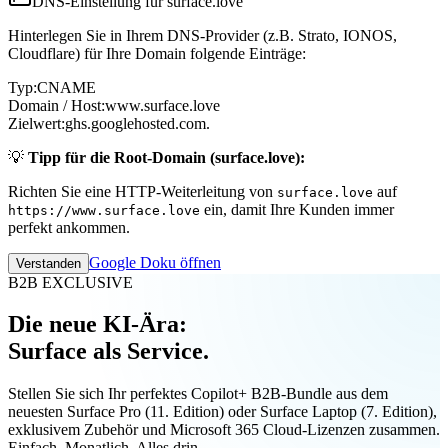
DNS-Einstellung für surface.love
Hinterlegen Sie in Ihrem DNS-Provider (z.B. Strato, IONOS,
Cloudflare) für Ihre Domain folgende Einträge:
Typ:
CNAME
Domain / Host:
www.surface.love
Zielwert:
ghs.googlehosted.com.
💡
Tipp für die Root-Domain (surface.love):
Richten Sie eine HTTP-Weiterleitung von
auf
surface.love
ein, damit Ihre Kunden immer
https://www.surface.love
perfekt ankommen.
Google Doku öffnen
Verstanden
B2B EXCLUSIVE
Die neue KI-Ära:
Surface als Service.
Stellen Sie sich Ihr perfektes Copilot+ B2B-Bundle aus dem
neuesten Surface Pro (11. Edition) oder Surface Laptop (7. Edition),
exklusivem Zubehör und Microsoft 365 Cloud-Lizenzen zusammen.
Einfach. Monatlich. Alles drin.