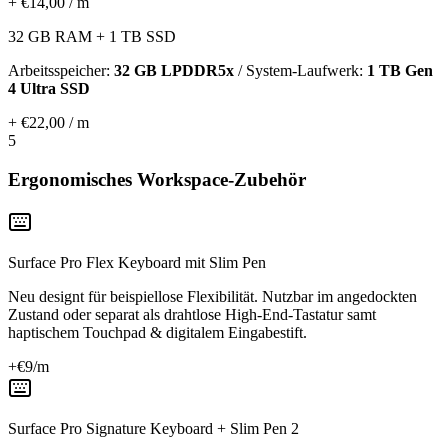
+ €14,00 / m
32 GB RAM + 1 TB SSD
Arbeitsspeicher:
32 GB LPDDR5x
/ System-Laufwerk:
1 TB Gen
4 Ultra SSD
+ €22,00 / m
5
Ergonomisches Workspace-Zubehör
Surface Pro Flex Keyboard mit Slim Pen
Neu designt für beispiellose Flexibilität. Nutzbar im angedockten
Zustand oder separat als drahtlose High-End-Tastatur samt
haptischem Touchpad & digitalem Eingabestift.
+€
9
/m
Surface Pro Signature Keyboard + Slim Pen 2