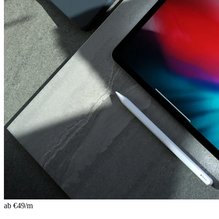
ab €
49
/m