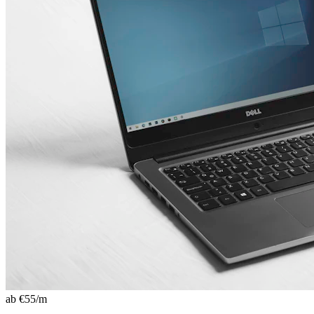
ab €
55
/m