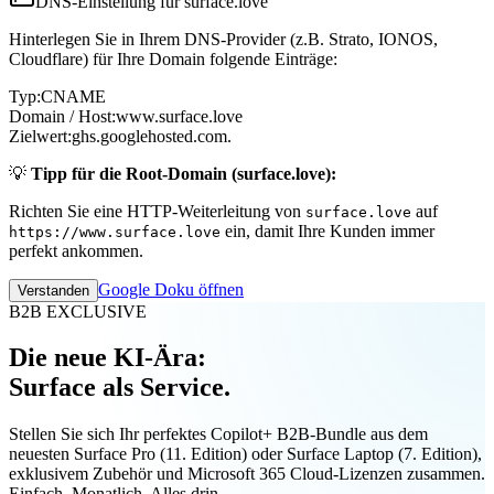
DNS-Einstellung für surface.love
Hinterlegen Sie in Ihrem DNS-Provider (z.B. Strato, IONOS,
Cloudflare) für Ihre Domain folgende Einträge:
Typ:
CNAME
Domain / Host:
www.surface.love
Zielwert:
ghs.googlehosted.com.
💡
Tipp für die Root-Domain (surface.love):
Richten Sie eine HTTP-Weiterleitung von
auf
surface.love
ein, damit Ihre Kunden immer
https://www.surface.love
perfekt ankommen.
Google Doku öffnen
Verstanden
B2B EXCLUSIVE
Die neue KI-Ära:
Surface als Service.
Stellen Sie sich Ihr perfektes Copilot+ B2B-Bundle aus dem
neuesten Surface Pro (11. Edition) oder Surface Laptop (7. Edition),
exklusivem Zubehör und Microsoft 365 Cloud-Lizenzen zusammen.
Einfach. Monatlich. Alles drin.