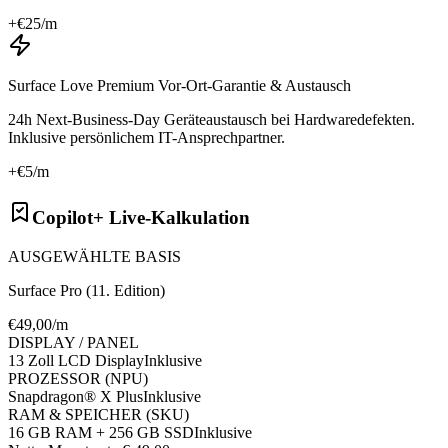
+€
25
/m
Surface Love Premium Vor-Ort-Garantie & Austausch
24h Next-Business-Day Geräteaustausch bei Hardwaredefekten.
Inklusive persönlichem IT-Ansprechpartner.
+€
5
/m
Copilot+ Live-Kalkulation
AUSGEWÄHLTE BASIS
Surface Pro (11. Edition)
€
49
,00/m
DISPLAY / PANEL
13 Zoll LCD Display
Inklusive
PROZESSOR (NPU)
Snapdragon® X Plus
Inklusive
RAM & SPEICHER (SKU)
16 GB RAM + 256 GB SSD
Inklusive