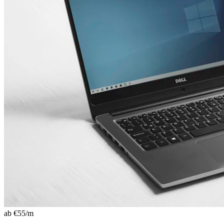
ab €
55
/m