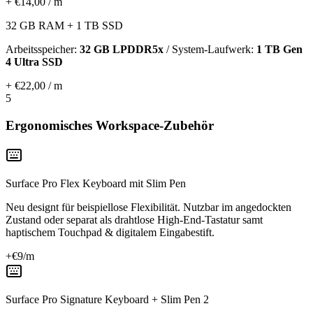
+ €14,00 / m
32 GB RAM + 1 TB SSD
Arbeitsspeicher:
32 GB LPDDR5x
/ System-Laufwerk:
1 TB Gen
4 Ultra SSD
+ €22,00 / m
5
Ergonomisches Workspace-Zubehör
Surface Pro Flex Keyboard mit Slim Pen
Neu designt für beispiellose Flexibilität. Nutzbar im angedockten
Zustand oder separat als drahtlose High-End-Tastatur samt
haptischem Touchpad & digitalem Eingabestift.
+€
9
/m
Surface Pro Signature Keyboard + Slim Pen 2