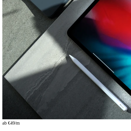
ab €
49
/m